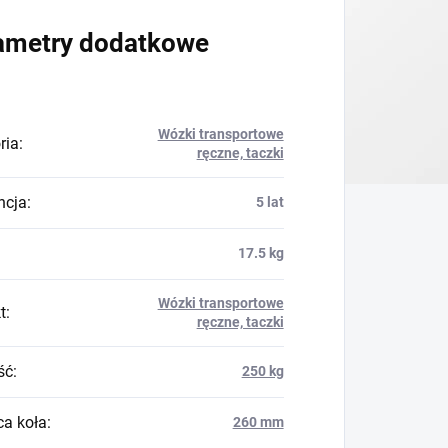
ametry dodatkowe
Wózki transportowe
ria
:
ręczne, taczki
ncja
:
5 lat
17.5 kg
Wózki transportowe
t
:
ręczne, taczki
ść
:
250 kg
ca koła
:
260 mm