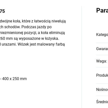
Par
75
ójne koła, które z łatwością niwelują
ych schodów. Podczas jazdy po
iezmienionej pozycji, a koła eliminują
Katego
y 260 mm są wyposażone w łożyska.
d urazami. Wózek jest malowany farbą
Gwara
Waga
:
Produk
 - 400 x 250 mm
Nośno
Średni