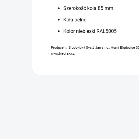
Szerokość koła 85 mm
Koła pełne
Kolor niebieski RAL5005
Producent: Bludovický Svatý Ján s.r.o., Horní Bludovice 3
www.biedrax.cz