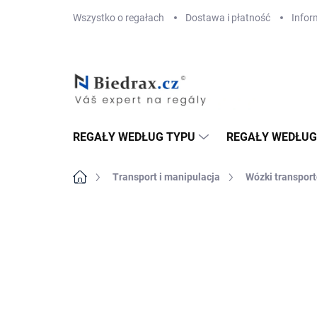
Przejść
Wszystko o regałach
Dostawa i płatność
Infor
do
treści
REGAŁY WEDŁUG TYPU
REGAŁY WEDŁUG
Home
Transport i manipulacja
Wózki transport
MARKA:
BIEDRAX
DOSTAWA GRATIS