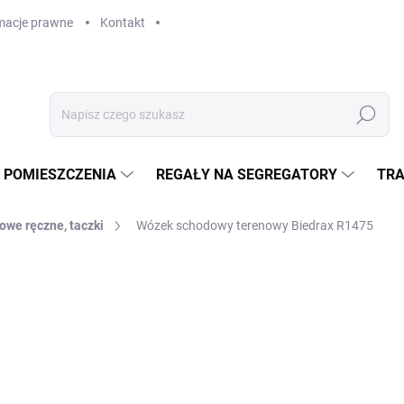
macje prawne
Kontakt
Szukaj
 POMIESZCZENIA
REGAŁY NA SEGREGATORY
TRA
owe ręczne, taczki
Wózek schodowy terenowy Biedrax R1475
zł 2 163,80
zł 1 788,30 bez VAT
Cena
W MAGAZYNIE