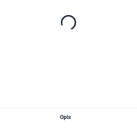
jednostkowa:
−
+
INFORMACJE SZCZEGÓŁOWE
ZADAJ PYTANIE
Opis