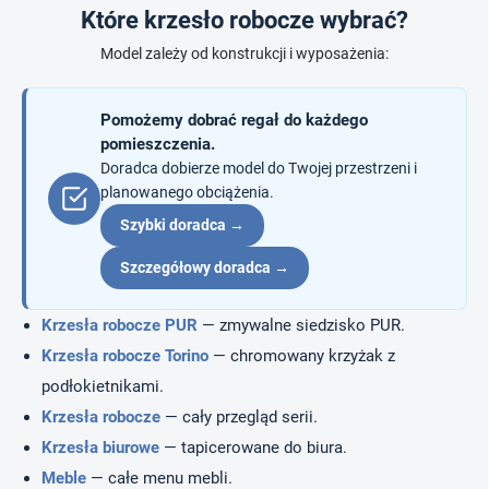
r
Które krzesło robocze wybrać?
o
l
Model zależy od konstrukcji i wyposażenia:
k
i
l
Pomożemy dobrać regał do każdego
i
pomieszczenia.
s
Doradca dobierze model do Twojej przestrzeni i
t
planowanego obciążenia.
y
Szybki doradca →
Szczegółowy doradca →
Krzesła robocze PUR
— zmywalne siedzisko PUR.
Krzesła robocze Torino
— chromowany krzyżak z
podłokietnikami.
Krzesła robocze
— cały przegląd serii.
Krzesła biurowe
— tapicerowane do biura.
Meble
— całe menu mebli.