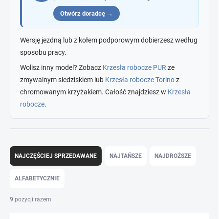
Otwórz doradcę →
Wersję jezdną lub z kołem podporowym dobierzesz według
sposobu pracy.
Wolisz inny model? Zobacz
Krzesła robocze PUR
ze
zmywalnym siedziskiem lub
Krzesła robocze Torino
z
chromowanym krzyżakiem. Całość znajdziesz w
Krzesła
robocze
.
S
o
NAJCZĘŚCIEJ SPRZEDAWANE
NAJTAŃSZE
NAJDROŻSZE
r
t
ALFABETYCZNIE
o
w
9
pozycji razem
a