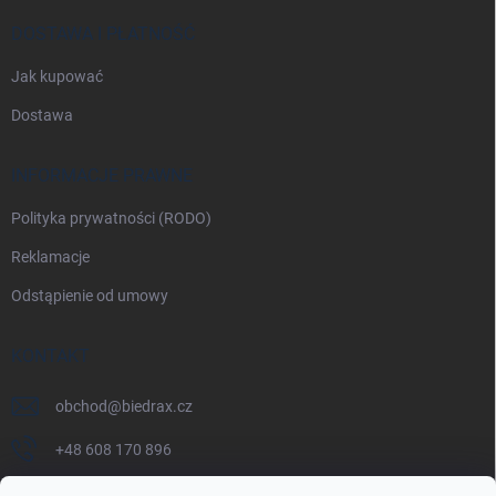
DOSTAWA I PŁATNOŚĆ
Jak kupować
Dostawa
INFORMACJE PRAWNE
Polityka prywatności (RODO)
Reklamacje
Odstąpienie od umowy
KONTAKT
obchod
@
biedrax.cz
+48 608 170 896