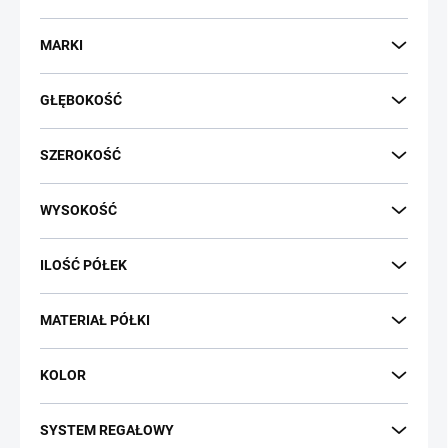
e
p
MARKI
r
o
GŁĘBOKOŚĆ
d
u
k
SZEROKOŚĆ
t
ó
WYSOKOŚĆ
w
ILOŚĆ PÓŁEK
MATERIAŁ PÓŁKI
KOLOR
SYSTEM REGAŁOWY