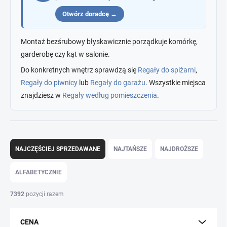
Otwórz doradcę →
Montaż bezśrubowy błyskawicznie porządkuje komórkę,
garderobę czy kąt w salonie.
Do konkretnych wnętrz sprawdzą się
Regały do spiżarni
,
Regały do piwnicy
lub
Regały do garażu
. Wszystkie miejsca
znajdziesz w
Regały według pomieszczenia
.
S
o
NAJCZĘŚCIEJ SPRZEDAWANE
NAJTAŃSZE
NAJDROŻSZE
r
t
ALFABETYCZNIE
o
w
7392
pozycji razem
a
n
CENA
i