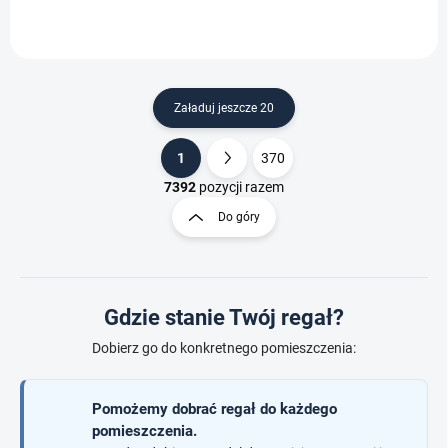
Załaduj jeszcze 20
1
370
K
P
o
a
7392
pozycji razem
n
g
Do góry
t
i
r
n
o
a
l
c
k
Gdzie stanie Twój regał?
i
j
l
a
Dobierz go do konkretnego pomieszczenia:
i
s
t
Pomożemy dobrać regał do każdego
y
pomieszczenia.