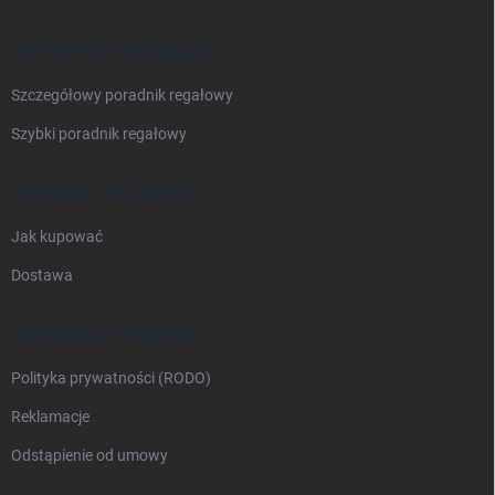
p
k
a
WSZYSTKO O REGAŁACH
Szczegółowy poradnik regałowy
Szybki poradnik regałowy
DOSTAWA I PŁATNOŚĆ
Jak kupować
Dostawa
INFORMACJE PRAWNE
Polityka prywatności (RODO)
Reklamacje
Odstąpienie od umowy