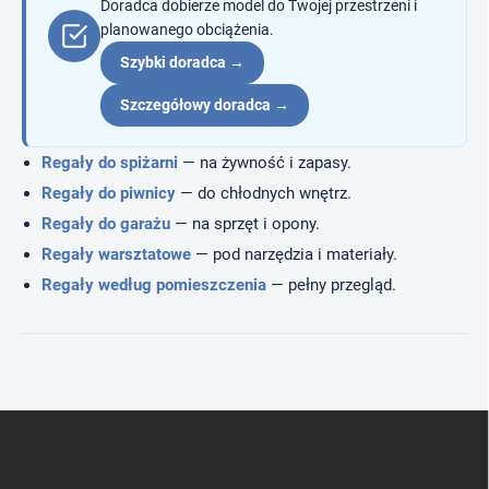
Doradca dobierze model do Twojej przestrzeni i
planowanego obciążenia.
Szybki doradca →
Szczegółowy doradca →
Regały do spiżarni
— na żywność i zapasy.
Regały do piwnicy
— do chłodnych wnętrz.
Regały do garażu
— na sprzęt i opony.
Regały warsztatowe
— pod narzędzia i materiały.
Regały według pomieszczenia
— pełny przegląd.
S
t
o