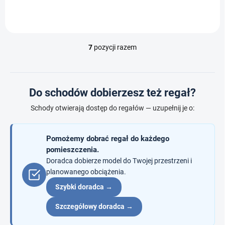
7
pozycji razem
K
o
n
t
r
Do schodów dobierzesz też regał?
o
l
Schody otwierają dostęp do regałów — uzupełnij je o:
k
i
l
Pomożemy dobrać regał do każdego
i
pomieszczenia.
s
Doradca dobierze model do Twojej przestrzeni i
t
planowanego obciążenia.
y
Szybki doradca →
Szczegółowy doradca →