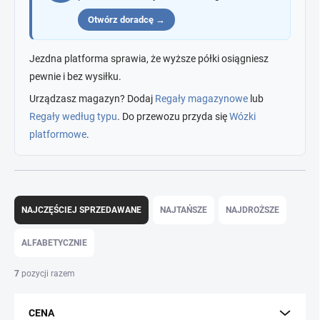
Otwórz doradcę →
Jezdna platforma sprawia, że wyższe półki osiągniesz
pewnie i bez wysiłku.
Urządzasz magazyn? Dodaj
Regały magazynowe
lub
Regały według typu
. Do przewozu przyda się
Wózki
platformowe
.
S
o
NAJCZĘŚCIEJ SPRZEDAWANE
NAJTAŃSZE
NAJDROŻSZE
r
t
ALFABETYCZNIE
o
w
7
pozycji razem
a
n
CENA
i