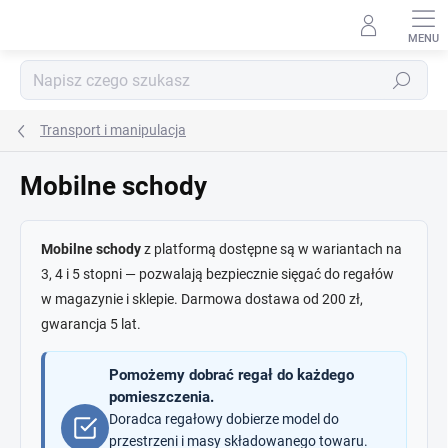
Przejść
do
treści
Szukaj
Transport i manipulacja
Mobilne schody
Mobilne schody
z platformą dostępne są w wariantach na
3, 4 i 5 stopni — pozwalają bezpiecznie sięgać do regałów
w magazynie i sklepie. Darmowa dostawa od 200 zł,
gwarancja 5 lat.
Pomożemy dobrać regał do każdego
pomieszczenia.
Doradca regałowy dobierze model do
przestrzeni i masy składowanego towaru.