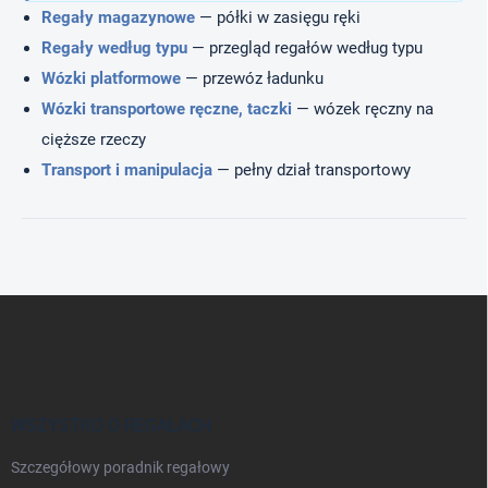
Regały magazynowe
— półki w zasięgu ręki
Regały według typu
— przegląd regałów według typu
Wózki platformowe
— przewóz ładunku
Wózki transportowe ręczne, taczki
— wózek ręczny na
cięższe rzeczy
Transport i manipulacja
— pełny dział transportowy
S
t
o
p
k
a
WSZYSTKO O REGAŁACH
Szczegółowy poradnik regałowy