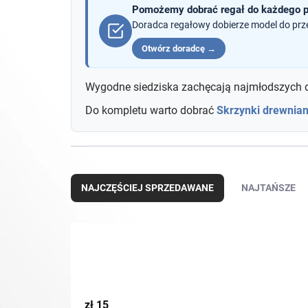
Pomożemy dobrać regał do każdego 
Doradca regałowy dobierze model do prz
Otwórz doradcę →
Wygodne siedziska zachęcają najmłodszych do
Do kompletu warto dobrać
Skrzynki drewnian
S
o
NAJCZĘŚCIEJ SPRZEDAWANE
NAJTAŃSZE
r
t
o
w
a
n
i
e
zł
15