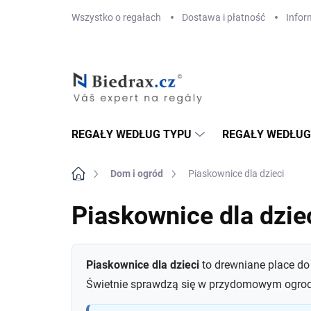
Przejść
Wszystko o regałach
Dostawa i płatność
Infor
do
treści
REGAŁY WEDŁUG TYPU
REGAŁY WEDŁUG
Home
Dom i ogród
Piaskownice dla dzieci
Piaskownice dla dzie
Piaskownice dla dzieci
to drewniane place do
Świetnie sprawdzą się w przydomowym ogrodz