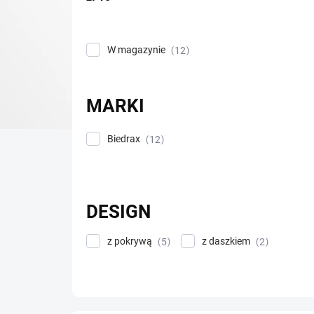
p
r
o
W magazynie
12
d
u
k
t
MARKI
ó
w
Biedrax
12
DESIGN
z pokrywą
z daszkiem
5
2