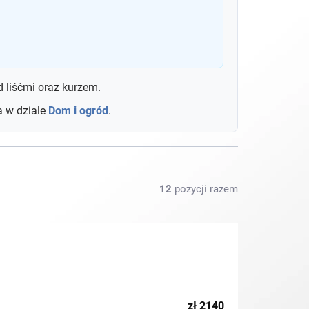
 liśćmi oraz kurzem.
a w dziale
Dom i ogród
.
12
pozycji razem
zł
2140