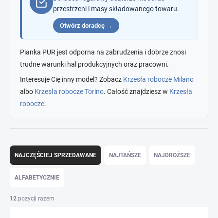
przestrzeni i masy składowanego towaru.
Otwórz doradcę →
Pianka PUR jest odporna na zabrudzenia i dobrze znosi
trudne warunki hal produkcyjnych oraz pracowni.
Interesuje Cię inny model? Zobacz
Krzesła robocze Milano
albo
Krzesła robocze Torino
. Całość znajdziesz w
Krzesła
robocze
.
S
o
NAJCZĘŚCIEJ SPRZEDAWANE
NAJTAŃSZE
NAJDROŻSZE
r
t
ALFABETYCZNIE
o
w
12
pozycji razem
a