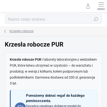
Przejść
do
treści
Szukaj
Krzesła robocze
Krzesła robocze PUR
Krzesła robocze PUR
i taborety laboratoryjne z siedziskiem
PUR, które łatwo utrzymać w czystości — do warsztatu i
produkcji, w wersji z kółkami, kołem podporowym lub
podłokietnikami. Darmowa dostawa od 200 zł, gwarancja
5 lat.
Pomożemy dobrać regał do każdego
pomieszczenia.
Doradca regałowy dobierze model do