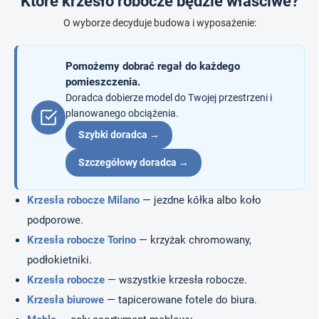
Które krzesło robocze będzie właściwe?
o
l
O wyborze decyduje budowa i wyposażenie:
k
i
l
Pomożemy dobrać regał do każdego
i
pomieszczenia.
s
Doradca dobierze model do Twojej przestrzeni i
t
planowanego obciążenia.
y
Szybki doradca →
Szczegółowy doradca →
Krzesła robocze Milano
— jezdne kółka albo koło
podporowe.
Krzesła robocze Torino
— krzyżak chromowany,
podłokietniki.
Krzesła robocze
— wszystkie krzesła robocze.
Krzesła biurowe
— tapicerowane fotele do biura.