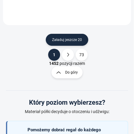
Załaduj jeszcze 20
1
73
K
P
o
a
1452
pozycji razem
n
g
Do góry
t
i
r
n
o
a
l
c
k
Który poziom wybierzesz?
i
j
l
a
Materiał półki decyduje o otoczeniu i udźwigu:
i
s
t
Pomożemy dobrać regał do każdego
y