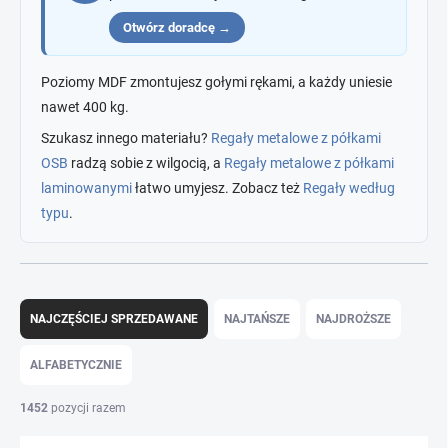
Otwórz doradcę →
Poziomy MDF zmontujesz gołymi rękami, a każdy uniesie
nawet 400 kg.
Szukasz innego materiału?
Regały metalowe z półkami
OSB
radzą sobie z wilgocią, a
Regały metalowe z półkami
laminowanymi
łatwo umyjesz. Zobacz też
Regały według
typu
.
S
o
NAJCZĘŚCIEJ SPRZEDAWANE
NAJTAŃSZE
NAJDROŻSZE
r
t
ALFABETYCZNIE
o
w
1452
pozycji razem
a