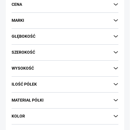
n
CENA
i
e
p
MARKI
r
o
GŁĘBOKOŚĆ
d
u
k
SZEROKOŚĆ
t
ó
WYSOKOŚĆ
w
ILOŚĆ PÓŁEK
MATERIAŁ PÓŁKI
KOLOR