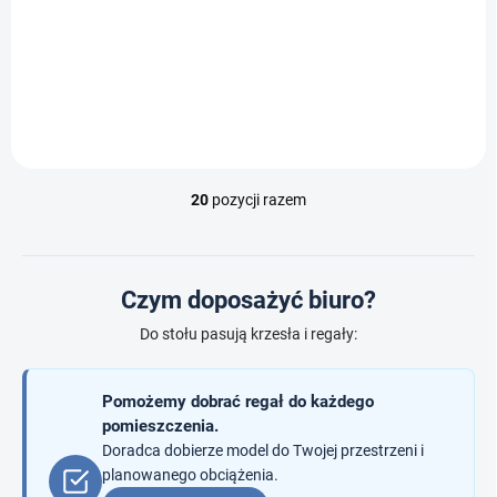
zł 628,30 bez VAT
zł 628,30 bez VAT
Do koszyka
Do koszyka
20
pozycji razem
K
o
n
t
r
Czym doposażyć biuro?
o
l
Do stołu pasują krzesła i regały:
k
i
l
Pomożemy dobrać regał do każdego
i
pomieszczenia.
s
Doradca dobierze model do Twojej przestrzeni i
t
planowanego obciążenia.
y