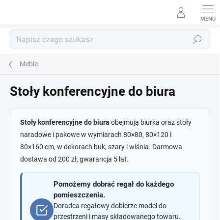
Przejść
do
treści
Szukaj
Meble
Stoły konferencyjne do biura
Stoły konferencyjne do biura
obejmują biurka oraz stoły
naradowe i pakowe w wymiarach 80×80, 80×120 i
80×160 cm, w dekorach buk, szary i wiśnia. Darmowa
dostawa od 200 zł, gwarancja 5 lat.
Pomożemy dobrać regał do każdego
pomieszczenia.
Doradca regałowy dobierze model do
przestrzeni i masy składowanego towaru.