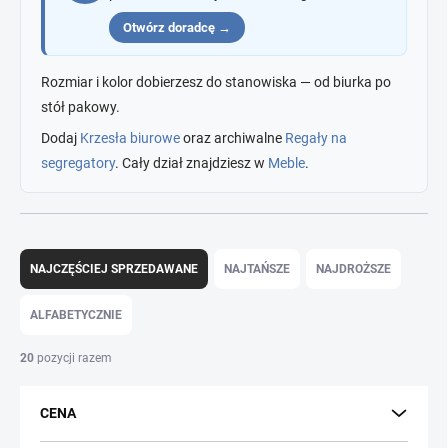
Otwórz doradcę →
Rozmiar i kolor dobierzesz do stanowiska — od biurka po
stół pakowy.
Dodaj
Krzesła biurowe
oraz archiwalne
Regały na
segregatory
. Cały dział znajdziesz w
Meble
.
S
o
NAJCZĘŚCIEJ SPRZEDAWANE
NAJTAŃSZE
NAJDROŻSZE
r
t
ALFABETYCZNIE
o
w
20
pozycji razem
a
n
CENA
i
e