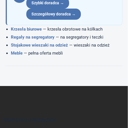
Szybki doradca →
Szczegółowy doradca →
Krzesła biurowe
— krzesła obrotowe na kółkach
Regały na segregatory
— na segregatory i teczki
Stojakowe wieszaki na odzież
— wieszaki na odzież
Meble
— pełna oferta mebli
S
t
o
p
k
a
WSZYSTKO O REGAŁACH