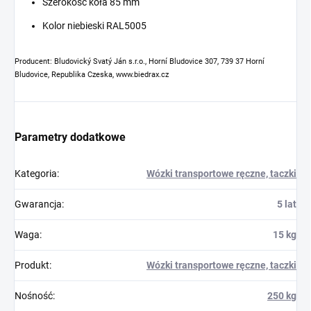
Szerokość koła 85 mm
Kolor niebieski RAL5005
Producent: Bludovický Svatý Ján s.r.o., Horní Bludovice 307, 739 37 Horní
Bludovice, Republika Czeska, www.biedrax.cz
Parametry dodatkowe
Kategoria
:
Wózki transportowe ręczne, taczki
Gwarancja
:
5 lat
Waga
:
15 kg
Produkt
:
Wózki transportowe ręczne, taczki
Nośność
:
250 kg