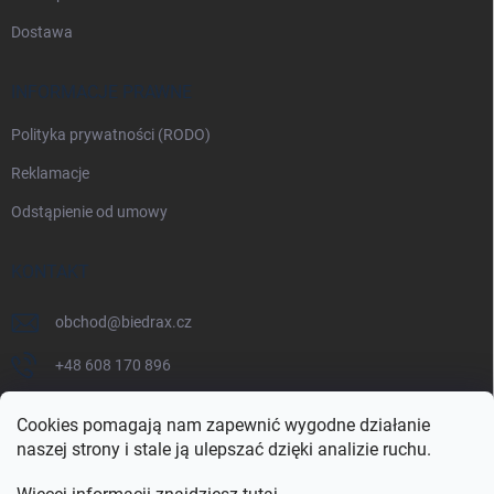
Dostawa
INFORMACJE PRAWNE
Polityka prywatności (RODO)
Reklamacje
Odstąpienie od umowy
KONTAKT
obchod
@
biedrax.cz
+48 608 170 896
Cookies pomagają nam zapewnić wygodne działanie
naszej strony i stale ją ulepszać dzięki analizie ruchu.