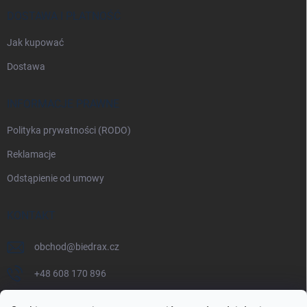
DOSTAWA I PŁATNOŚĆ
Jak kupować
Dostawa
INFORMACJE PRAWNE
Polityka prywatności (RODO)
Reklamacje
Odstąpienie od umowy
KONTAKT
obchod
@
biedrax.cz
+48 608 170 896