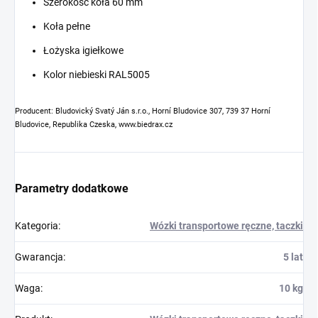
Szerokość koła 60 mm
Koła pełne
Łożyska igiełkowe
Kolor niebieski RAL5005
Producent: Bludovický Svatý Ján s.r.o., Horní Bludovice 307, 739 37 Horní
Bludovice, Republika Czeska, www.biedrax.cz
Parametry dodatkowe
Kategoria
:
Wózki transportowe ręczne, taczki
Gwarancja
:
5 lat
Waga
:
10 kg