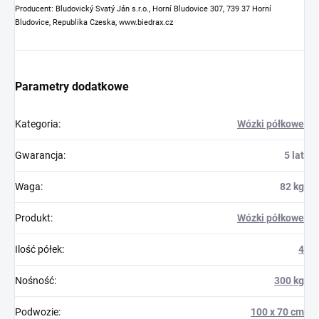
Producent: Bludovický Svatý Ján s.r.o., Horní Bludovice 307, 739 37 Horní
Bludovice, Republika Czeska, www.biedrax.cz
Parametry dodatkowe
Kategoria
:
Wózki półkowe
Gwarancja
:
5 lat
Waga
:
82 kg
Produkt
:
Wózki półkowe
Ilość półek
:
4
Nośność
:
300 kg
Podwozie
:
100 x 70 cm