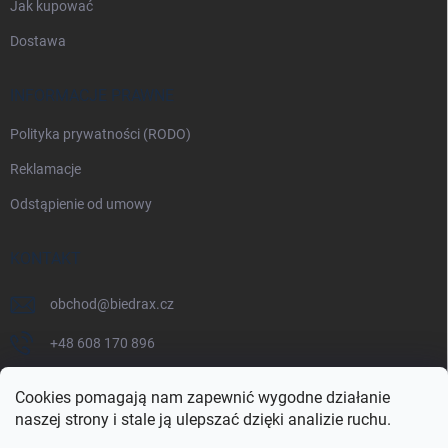
Jak kupować
Dostawa
INFORMACJE PRAWNE
Polityka prywatności (RODO)
Reklamacje
Odstąpienie od umowy
KONTAKT
obchod
@
biedrax.cz
+48 608 170 896
Cookies pomagają nam zapewnić wygodne działanie
naszej strony i stale ją ulepszać dzięki analizie ruchu.