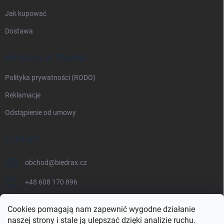
Jak kupować
Dostawa
INFORMACJE PRAWNE
Polityka prywatności (RODO)
Reklamacje
Odstąpienie od umowy
KONTAKT
obchod
@
biedrax.cz
+48 608 170 896
Cookies pomagają nam zapewnić wygodne działanie
naszej strony i stale ją ulepszać dzięki analizie ruchu.