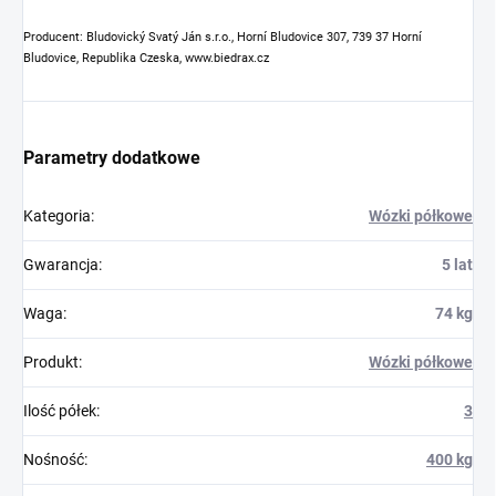
Producent: Bludovický Svatý Ján s.r.o., Horní Bludovice 307, 739 37 Horní
Bludovice, Republika Czeska, www.biedrax.cz
Parametry dodatkowe
Kategoria
:
Wózki półkowe
Gwarancja
:
5 lat
Waga
:
74 kg
Produkt
:
Wózki półkowe
Ilość półek
:
3
Nośność
:
400 kg