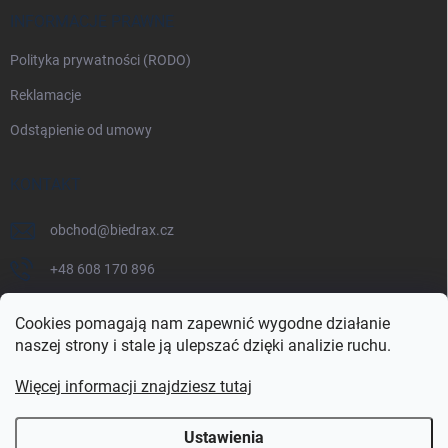
INFORMACJE PRAWNE
Polityka prywatności (RODO)
Reklamacje
Odstąpienie od umowy
KONTAKT
obchod
@
biedrax.cz
+48 608 170 896
Cookies pomagają nam zapewnić wygodne działanie
naszej strony i stale ją ulepszać dzięki analizie ruchu.
Więcej informacji znajdziesz tutaj
Ustawienia