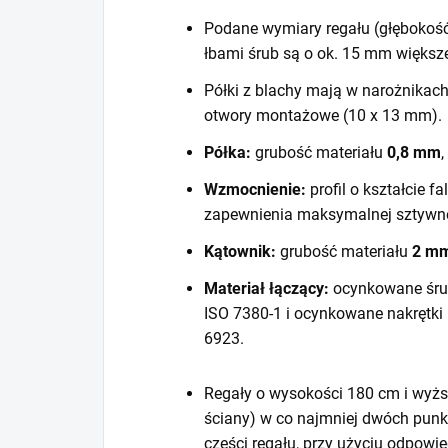
Podane wymiary regału (głębokość
łbami śrub są o ok. 15 mm większ
Półki z blachy mają w narożnikac
otwory montażowe (10 x 13 mm).
Półka:
grubość materiału
0,8 mm
,
Wzmocnienie:
profil o kształcie f
zapewnienia maksymalnej sztywno
Kątownik:
grubość materiału
2 m
Materiał łączący:
ocynkowane śru
ISO 7380-1 i ocynkowane nakrętki
6923.
Regały o wysokości 180 cm i wyższ
ściany) w co najmniej dwóch punk
części regału, przy użyciu odpow