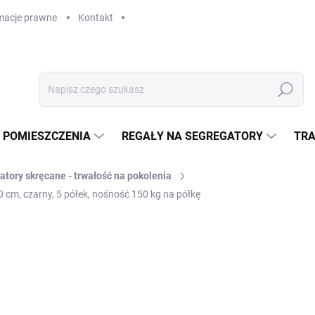
macje prawne
Kontakt
Szukaj
 POMIESZCZENIA
REGAŁY NA SEGREGATORY
TRA
atory skręcane - trwałość na pokolenia
 cm, czarny, 5 półek, nośność 150 kg na półkę
zł 3 183,40
zł 2 630,90 bez VAT