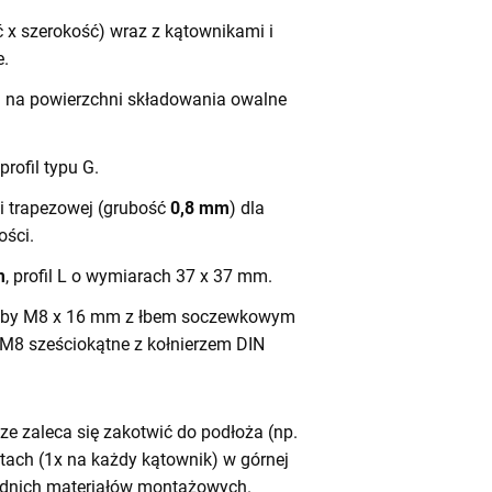
 x szerokość) wraz z kątownikami i
e.
h na powierzchni składowania owalne
 profil typu G.
ali trapezowej (grubość
0,8 mm
) dla
ści.
m
, profil L o wymiarach 37 x 37 mm.
by M8 x 16 mm z łbem soczewkowym
 M8 sześciokątne z kołnierzem DIN
e zaleca się zakotwić do podłoża (np.
tach (1x na każdy kątownik) w górnej
iednich materiałów montażowych.