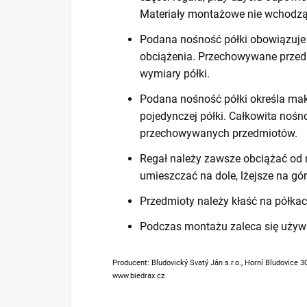
Materiały montażowe nie wchodzą
Podana nośność półki obowiązuje 
obciążenia. Przechowywane prze
wymiary półki.
Podana nośność półki określa mak
pojedynczej półki. Całkowita noś
przechowywanych przedmiotów.
Regał należy zawsze obciążać od n
umieszczać na dole, lżejsze na gór
Przedmioty należy kłaść na półkac
Podczas montażu zaleca się używ
Producent: Bludovický Svatý Ján s.r.o., Horní Bludovice 3
www.biedrax.cz