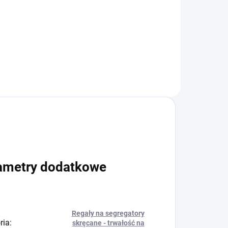
−
+
+
Do koszyka
ametry dodatkowe
Regały na segregatory
ria
:
skręcane - trwałość na