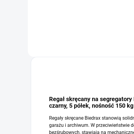
−
+
Do koszyka
Regał skręcany na segregatory 
czarny, 5 półek, nośność 150 kg
Regały skręcane Biedrax stanowią solid
garażu i archiwum. W przeciwieństwie 
bezśrubowych, stawiają na mechaniczne 