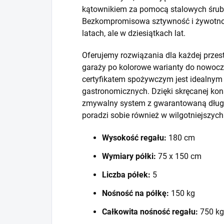
kątownikiem za pomocą stalowych śrub i
Bezkompromisowa sztywność i żywotność
latach, ale w dziesiątkach lat.
Oferujemy rozwiązania dla każdej prze
garaży po kolorowe warianty do nowocze
certyfikatem spożywczym jest idealny
gastronomicznych. Dzięki skręcanej kons
zmywalny system z gwarantowaną długo
poradzi sobie również w wilgotniejszyc
Wysokość regału:
180 cm
Wymiary półki:
75 x 150 cm
Liczba półek:
5
Nośność na półkę:
150 kg
Całkowita nośność regału:
750 kg