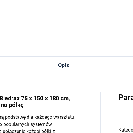
−
+
−
Do koszyka
Do koszyka
Opis
Par
Biedrax 75 x 150 x 180 cm,
 na półkę
ną podstawę dla każdego warsztatu,
do popularnych systemów
Katego
połączenie każdej półki z