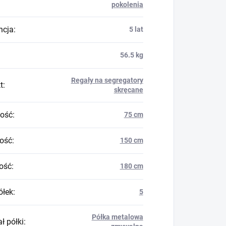
pokolenia
ncja
:
5 lat
56.5 kg
Regały na segregatory
t
:
skręcane
ość
:
75 cm
ość
:
150 cm
ość
:
180 cm
ółek
:
5
Półka metalowa
ł półki
: