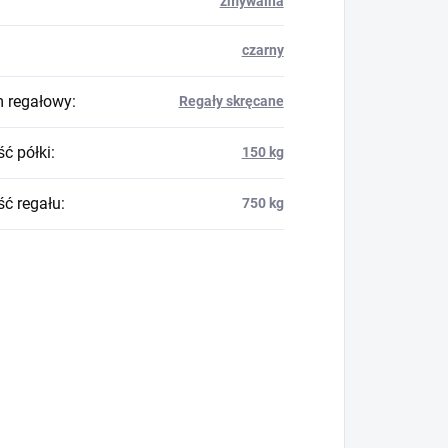
zmywalna
czarny
 regałowy
:
Regały skręcane
ć półki
:
150 kg
ć regału
:
750 kg