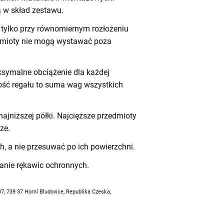
 w skład zestawu.
tylko przy równomiernym rozłożeniu
dmioty nie mogą wystawać poza
symalne obciążenie dla każdej
ność regału to suma wag wszystkich
ajniższej półki. Najcięższe przedmioty
ze.
h, a nie przesuwać po ich powierzchni.
anie rękawic ochronnych.
07, 739 37 Horní Bludovice, Republika Czeska,