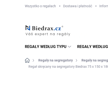
Przejść
Wszystko o regałach
Dostawa i płatność
Infor
do
treści
REGAŁY WEDŁUG TYPU
REGAŁY WEDŁUG
Home
Regały na segregatory
Regały na segreg
Regał skręcany na segregatory Biedrax 75 x 150 x 180
MARKA:
BIEDRAX
DOSTAWA GRATIS
TOP! ŠROUBOVANÉ
REGÁLY NA VĚKY