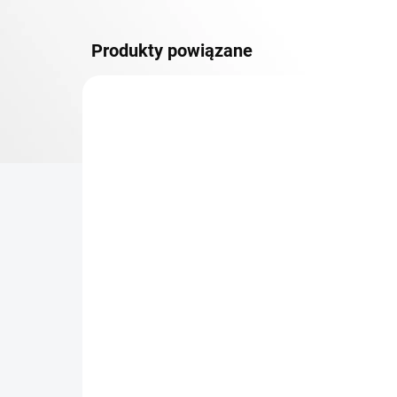
Produkty powiązane
DOSTAWA GRATIS
PÓŁKI
TOP! ŠROUBOVANÉ
REGÁLY NA VĚKY
NA ZAMÓWIENIE (DO 3 TYGODNI)
Dodatkowy Poziom
Bar
(półka) Biedrax 75 x 150
sk
cm, czarny, nośność 150
cm
kg
zł 549,80
zł
zł 454,40 bez VAT
zł 3