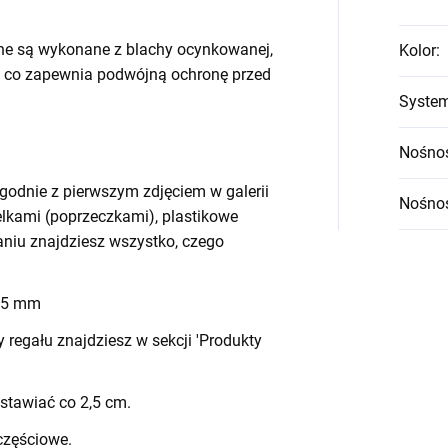
ne są wykonane z blachy ocynkowanej,
Kolor
:
 co zapewnia podwójną ochronę przed
System
Nośnoś
godnie z pierwszym zdjęciem w galerii
Nośnoś
belkami (poprzeczkami), plastikowe
waniu znajdziesz wszystko, czego
 45 mm
egału znajdziesz w sekcji 'Produkty
stawiać co 2,5 cm.
częściowe.