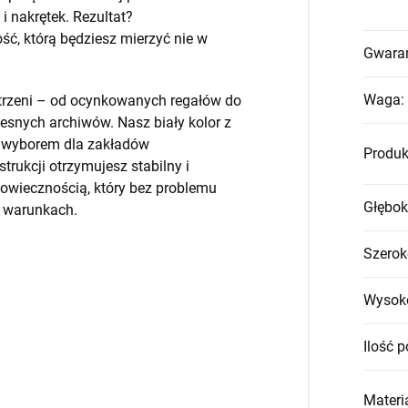
 nakrętek. Rezultat?
, którą będziesz mierzyć nie w
Gwara
Waga
:
strzeni – od ocynkowanych regałów do
snych archiwów. Nasz biały kolor z
m wyborem dla zakładów
Produk
trukcji otrzymujesz stabilny i
wiecznością, który bez problemu
Głębok
h warunkach.
Szerok
Wysok
Ilość p
Materia