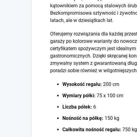
kątownikiem za pomocą stalowych śrub i
Bezkompromisowa sztywność i żywotność
latach, ale w dziesiątkach lat.
Oferujemy rozwiązania dla każdej prze
garaży po kolorowe warianty do nowocze
certyfikatem spożywczym jest idealny
gastronomicznych. Dzięki skręcanej kons
zmywalny system z gwarantowaną długo
poradzi sobie również w wilgotniejszyc
Wysokość regału:
200 cm
Wymiary półki:
75 x 100 cm
Liczba półek:
6
Nośność na półkę:
150 kg
Całkowita nośność regału:
750 kg