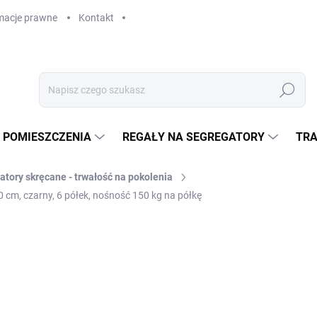
macje prawne
Kontakt
Szukaj
 POMIESZCZENIA
REGAŁY NA SEGREGATORY
TRA
atory skręcane - trwałość na pokolenia
 cm, czarny, 6 półek, nośność 150 kg na półkę
zł 2 729,60
zł 2 255,90 bez VAT