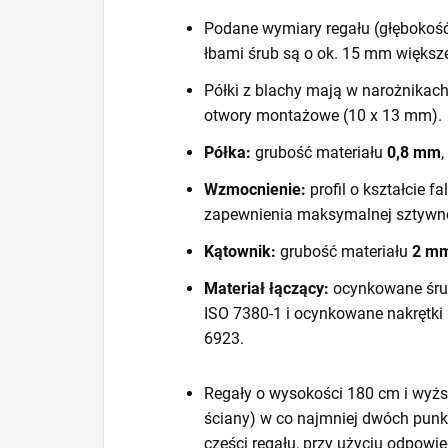
Podane wymiary regału (głębokość
łbami śrub są o ok. 15 mm większ
Półki z blachy mają w narożnikac
otwory montażowe (10 x 13 mm).
Półka:
grubość materiału
0,8 mm
,
Wzmocnienie:
profil o kształcie f
zapewnienia maksymalnej sztywno
Kątownik:
grubość materiału
2 m
Materiał łączący:
ocynkowane śru
ISO 7380-1 i ocynkowane nakrętki
6923.
Regały o wysokości 180 cm i wyższ
ściany) w co najmniej dwóch punk
części regału, przy użyciu odpow