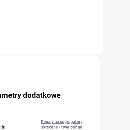
−
+
+
Do koszyka
ametry dodatkowe
Regały na segregatory
ria
:
skręcane - trwałość na