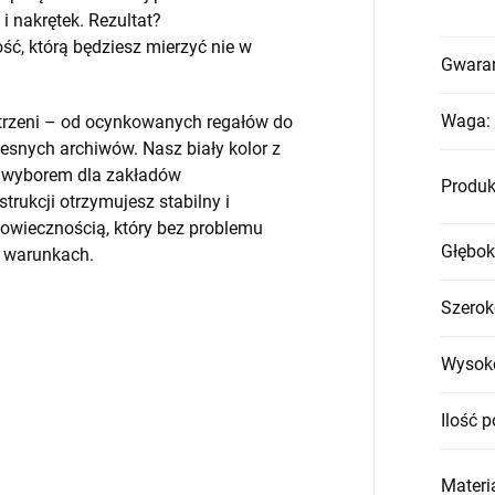
 nakrętek. Rezultat?
, którą będziesz mierzyć nie w
Gwara
Waga
:
strzeni – od ocynkowanych regałów do
snych archiwów. Nasz biały kolor z
m wyborem dla zakładów
Produk
trukcji otrzymujesz stabilny i
wiecznością, który bez problemu
Głębok
h warunkach.
Szerok
Wysok
Ilość p
Materia