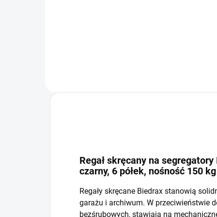
−
+
Do koszyka
Regał skręcany na segregatory 
czarny, 6 półek, nośność 150 kg
Regały skręcane Biedrax stanowią solid
garażu i archiwum. W przeciwieństwie 
bezśrubowych, stawiają na mechaniczne 