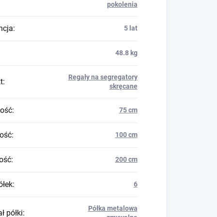
pokolenia
ncja
:
5 lat
48.8 kg
Regały na segregatory
t
:
skręcane
ość
:
75 cm
ość
:
100 cm
ość
:
200 cm
ółek
:
6
Półka metalowa
ł półki
: