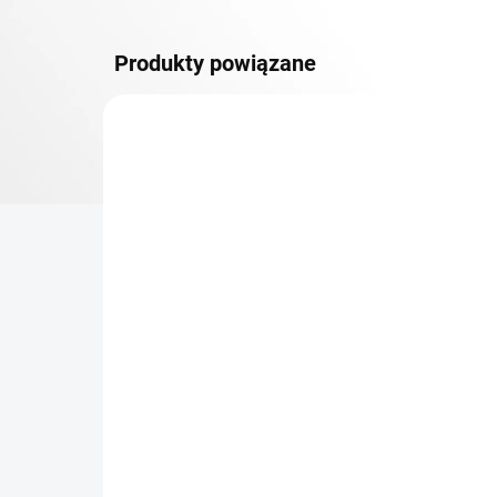
Produkty powiązane
DOSTAWA GRATIS
PÓŁKI
TOP! ŠROUBOVANÉ
REGÁLY NA VĚKY
NA ZAMÓWIENIE (DO 3 TYGODNI)
Dodatkowy Poziom
Bar
(półka) Biedrax 75 x 100
sk
cm, czarny, nośność 150
cm
kg
zł 374,80
zł
zł 309,80 bez VAT
zł 3