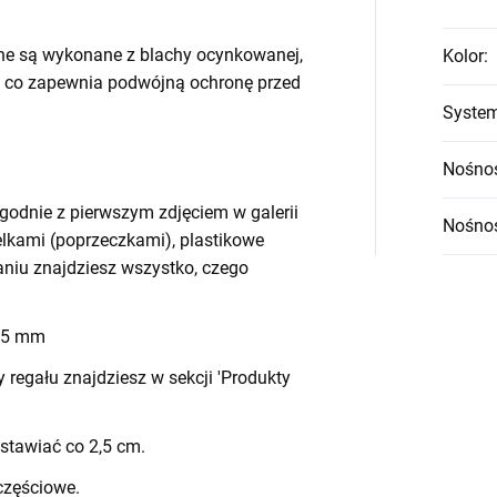
ne są wykonane z blachy ocynkowanej,
Kolor
:
 co zapewnia podwójną ochronę przed
System
Nośnoś
godnie z pierwszym zdjęciem w galerii
Nośnoś
belkami (poprzeczkami), plastikowe
waniu znajdziesz wszystko, czego
 45 mm
egału znajdziesz w sekcji 'Produkty
stawiać co 2,5 cm.
częściowe.