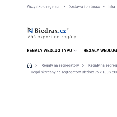
Przejść
Wszystko o regałach
Dostawa i płatność
Infor
do
treści
REGAŁY WEDŁUG TYPU
REGAŁY WEDŁUG
Home
Regały na segregatory
Regały na segreg
Regał skręcany na segregatory Biedrax 75 x 100 x 200
MARKA:
BIEDRAX
DOSTAWA GRATIS
TOP! ŠROUBOVANÉ
REGÁLY NA VĚKY