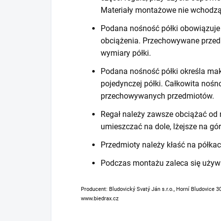
Materiały montażowe nie wchodzą
Podana nośność półki obowiązuje 
obciążenia. Przechowywane prze
wymiary półki.
Podana nośność półki określa mak
pojedynczej półki. Całkowita noś
przechowywanych przedmiotów.
Regał należy zawsze obciążać od n
umieszczać na dole, lżejsze na gór
Przedmioty należy kłaść na półkac
Podczas montażu zaleca się używ
Producent: Bludovický Svatý Ján s.r.o., Horní Bludovice 3
www.biedrax.cz