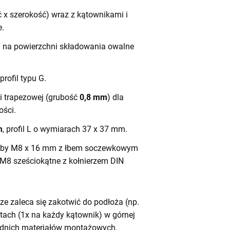
 x szerokość) wraz z kątownikami i
e.
h na powierzchni składowania owalne
 profil typu G.
ali trapezowej (grubość
0,8 mm
) dla
ści.
m
, profil L o wymiarach 37 x 37 mm.
by M8 x 16 mm z łbem soczewkowym
 M8 sześciokątne z kołnierzem DIN
e zaleca się zakotwić do podłoża (np.
tach (1x na każdy kątownik) w górnej
iednich materiałów montażowych.