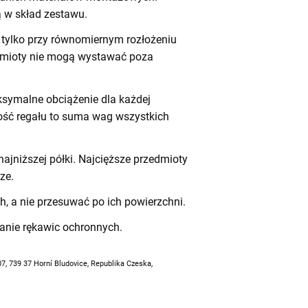
 w skład zestawu.
tylko przy równomiernym rozłożeniu
dmioty nie mogą wystawać poza
symalne obciążenie dla każdej
ność regału to suma wag wszystkich
ajniższej półki. Najcięższe przedmioty
ze.
h, a nie przesuwać po ich powierzchni.
anie rękawic ochronnych.
07, 739 37 Horní Bludovice, Republika Czeska,