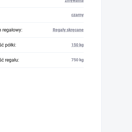
zmywalna
czarny
 regałowy
:
Regały skręcane
ć półki
:
150 kg
ć regału
:
750 kg