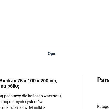
−
+
−
Do koszyka
Do koszyka
Opis
Par
Biedrax 75 x 100 x 200 cm,
 na półkę
ną podstawę dla każdego warsztatu,
do popularnych systemów
Katego
połączenie każdej półki z