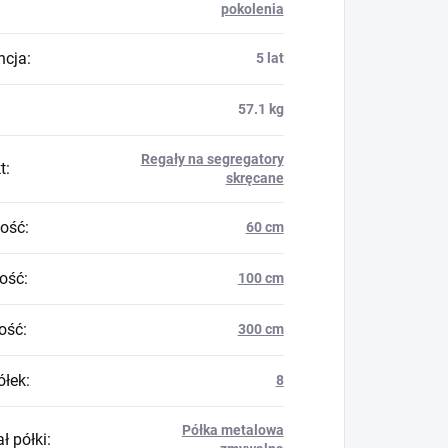
pokolenia
ncja
:
5 lat
57.1 kg
Regały na segregatory
t
:
skręcane
ość
:
60 cm
ość
:
100 cm
ość
:
300 cm
ółek
:
8
Półka metalowa
ł półki
: