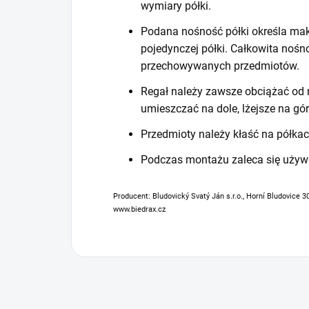
wymiary półki.
Podana nośność półki określa mak
pojedynczej półki. Całkowita noś
przechowywanych przedmiotów.
Regał należy zawsze obciążać od n
umieszczać na dole, lżejsze na gór
Przedmioty należy kłaść na półkac
Podczas montażu zaleca się używ
Producent: Bludovický Svatý Ján s.r.o., Horní Bludovice 3
www.biedrax.cz