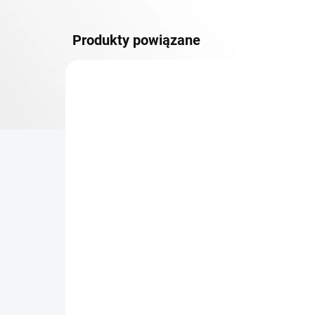
Produkty powiązane
DOSTAWA GRATIS
PÓŁKI
TOP! ŠROUBOVANÉ
REGÁLY NA VĚKY
NA ZAMÓWIENIE (DO 3 TYGODNI)
Dodatkowy Poziom
Bar
(półka) Biedrax 60 x 100
sk
cm, czarny, nośność 150
cm
kg
zł 268
zł
zł 221,50 bez VAT
zł 3