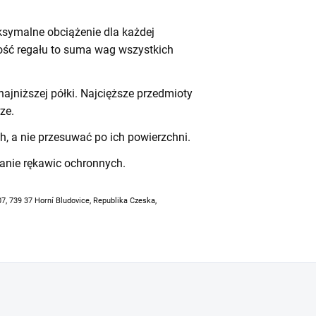
symalne obciążenie dla każdej
ność regału to suma wag wszystkich
ajniższej półki. Najcięższe przedmioty
ze.
h, a nie przesuwać po ich powierzchni.
anie rękawic ochronnych.
07, 739 37 Horní Bludovice, Republika Czeska,