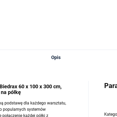
−
+
−
Do koszyka
Do koszyka
Opis
Par
Biedrax 60 x 100 x 300 cm,
 na półkę
ną podstawę dla każdego warsztatu,
do popularnych systemów
Katego
połączenie każdej półki z