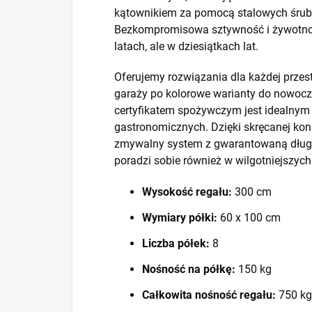
kątownikiem za pomocą stalowych śrub i
Bezkompromisowa sztywność i żywotność
latach, ale w dziesiątkach lat.
Oferujemy rozwiązania dla każdej prze
garaży po kolorowe warianty do nowocze
certyfikatem spożywczym jest idealny
gastronomicznych. Dzięki skręcanej kons
zmywalny system z gwarantowaną długo
poradzi sobie również w wilgotniejszyc
Wysokość regału:
300 cm
Wymiary półki:
60 x 100 cm
Liczba półek:
8
Nośność na półkę:
150 kg
Całkowita nośność regału:
750 kg