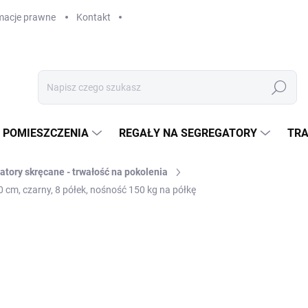
macje prawne
Kontakt
Szukaj
 POMIESZCZENIA
REGAŁY NA SEGREGATORY
TRA
atory skręcane - trwałość na pokolenia
 cm, czarny, 8 półek, nośność 150 kg na półkę
zł 2 948
zł 2 436,40 bez VAT