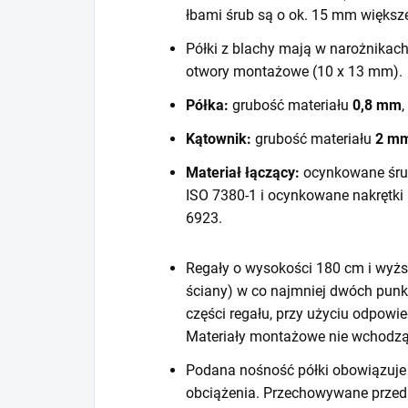
łbami śrub są o ok. 15 mm większ
Półki z blachy mają w narożnikac
otwory montażowe (10 x 13 mm).
Półka:
grubość materiału
0,8 mm
,
Kątownik:
grubość materiału
2 m
Materiał łączący:
ocynkowane śru
ISO 7380-1 i ocynkowane nakrętki
6923.
Regały o wysokości 180 cm i wyższ
ściany) w co najmniej dwóch punk
części regału, przy użyciu odpow
Materiały montażowe nie wchodzą
Podana nośność półki obowiązuje 
obciążenia. Przechowywane prze