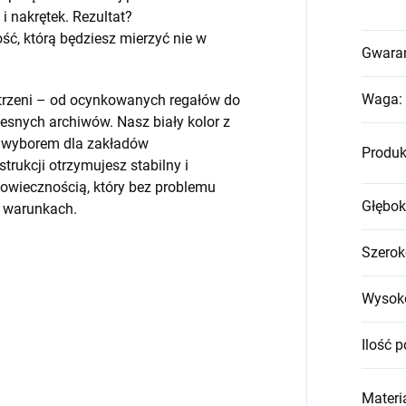
 nakrętek. Rezultat?
, którą będziesz mierzyć nie w
Gwara
Waga
:
strzeni – od ocynkowanych regałów do
snych archiwów. Nasz biały kolor z
m wyborem dla zakładów
Produk
trukcji otrzymujesz stabilny i
wiecznością, który bez problemu
Głębok
h warunkach.
Szerok
Wysok
Ilość p
Materia