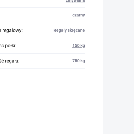
zmywalna
czarny
 regałowy
:
Regały skręcane
ć półki
:
150 kg
ć regału
:
750 kg