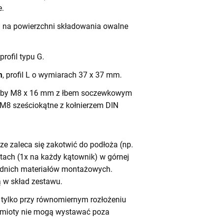
e.
h na powierzchni składowania owalne
 profil typu G.
m
, profil L o wymiarach 37 x 37 mm.
by M8 x 16 mm z łbem soczewkowym
 M8 sześciokątne z kołnierzem DIN
e zaleca się zakotwić do podłoża (np.
tach (1x na każdy kątownik) w górnej
iednich materiałów montażowych.
 w skład zestawu.
tylko przy równomiernym rozłożeniu
dmioty nie mogą wystawać poza