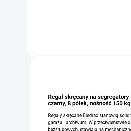
−
+
Do koszyka
Regał skręcany na segregatory 
czarny, 8 półek, nośność 150 kg
Regały skręcane Biedrax stanowią solid
garażu i archiwum. W przeciwieństwie 
bezśrubowych, stawiają na mechaniczne 