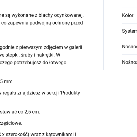
ne są wykonane z blachy ocynkowanej,
Kolor
:
 co zapewnia podwójną ochronę przed
System
Nośnoś
godnie z pierwszym zdjęciem w galerii
we stopki, śruby i nakrętki. W
Nośnoś
czego potrzebujesz do łatwego
 45 mm
egału znajdziesz w sekcji 'Produkty
stawiać co 2,5 cm.
częściowe.
 x szerokość) wraz z kątownikami i