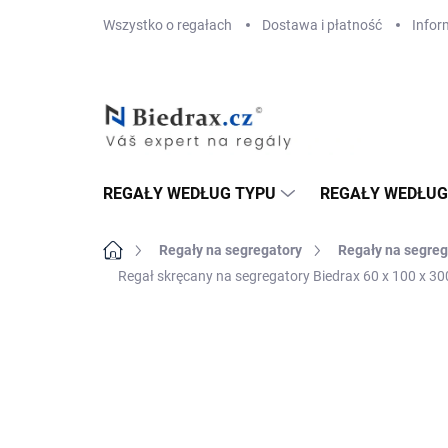
Przejść
Wszystko o regałach
Dostawa i płatność
Infor
do
treści
REGAŁY WEDŁUG TYPU
REGAŁY WEDŁUG
Home
Regały na segregatory
Regały na segreg
Regał skręcany na segregatory Biedrax 60 x 100 x 300
MARKA:
BIEDRAX
DOSTAWA GRATIS
TOP! ŠROUBOVANÉ
REGÁLY NA VĚKY