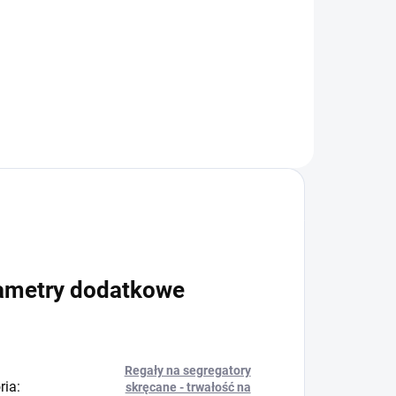
−
+
+
Do koszyka
ametry dodatkowe
Regały na segregatory
ria
:
skręcane - trwałość na