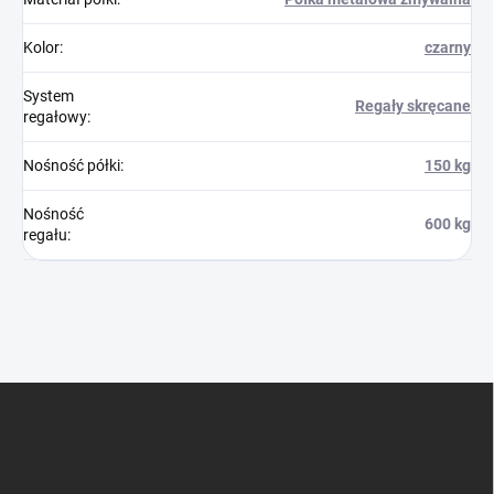
Kolor
:
czarny
System
Regały skręcane
regałowy
:
Nośność półki
:
150 kg
Nośność
600 kg
regału
:
S
t
o
p
k