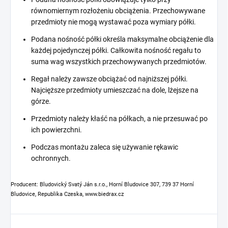
równomiernym rozłożeniu obciążenia. Przechowywane
przedmioty nie mogą wystawać poza wymiary półki.
Podana nośność półki określa maksymalne obciążenie dla
każdej pojedynczej półki. Całkowita nośność regału to
suma wag wszystkich przechowywanych przedmiotów.
Regał należy zawsze obciążać od najniższej półki.
Najcięższe przedmioty umieszczać na dole, lżejsze na
górze.
Przedmioty należy kłaść na półkach, a nie przesuwać po
ich powierzchni.
Podczas montażu zaleca się używanie rękawic
ochronnych.
Producent: Bludovický Svatý Ján s.r.o., Horní Bludovice 307, 739 37 Horní
Bludovice, Republika Czeska, www.biedrax.cz