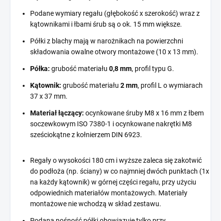
Podane wymiary regału (głębokość x szerokość) wraz z
kątownikami i łbami śrub są o ok. 15 mm większe.
Półki z blachy mają w narożnikach na powierzchni
składowania owalne otwory montażowe (10 x 13 mm).
Półka:
grubość materiału
0,8 mm
, profil typu G.
Kątownik:
grubość materiału
2 mm
, profil L o wymiarach
37 x 37 mm.
Materiał łączący:
ocynkowane śruby M8 x 16 mm z łbem
soczewkowym ISO 7380-1 i ocynkowane nakrętki M8
sześciokątne z kołnierzem DIN 6923.
Regały o wysokości 180 cm i wyższe zaleca się zakotwić
do podłoża (np. ściany) w co najmniej dwóch punktach (1x
na każdy kątownik) w górnej części regału, przy użyciu
odpowiednich materiałów montażowych. Materiały
montażowe nie wchodzą w skład zestawu.
Podana nośność półki obowiązuje tylko przy