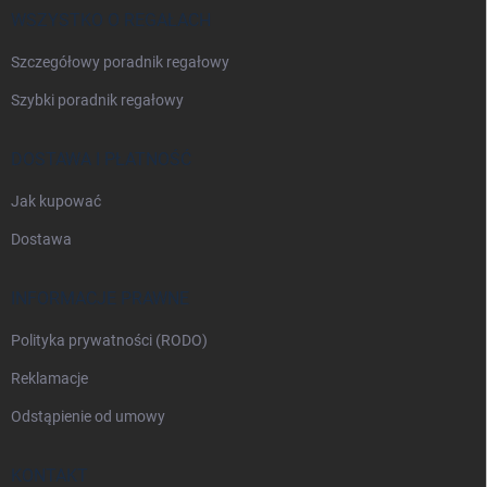
a
WSZYSTKO O REGAŁACH
Szczegółowy poradnik regałowy
Szybki poradnik regałowy
DOSTAWA I PŁATNOŚĆ
Jak kupować
Dostawa
INFORMACJE PRAWNE
Polityka prywatności (RODO)
Reklamacje
Odstąpienie od umowy
KONTAKT