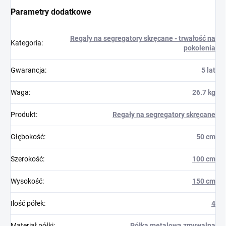
Parametry dodatkowe
Regały na segregatory skręcane - trwałość na
Kategoria
:
pokolenia
Gwarancja
:
5 lat
Waga
:
26.7 kg
Produkt
:
Regały na segregatory skręcane
Głębokość
:
50 cm
Szerokość
:
100 cm
Wysokość
:
150 cm
Ilość półek
:
4
Materiał półki
:
Półka metalowa zmywalna