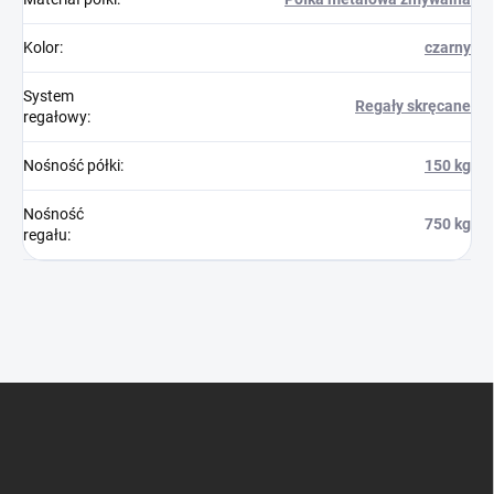
Kolor
:
czarny
System
Regały skręcane
regałowy
:
Nośność półki
:
150 kg
Nośność
750 kg
regału
:
S
t
o
p
k