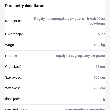
Parametry dodatkowe
Regały na segregatory skręcane - trwałość na
Kategoria
:
pokolenia
Gwarancja
:
5 lat
Waga
:
48.8 kg
Produkt
:
Regały na segregatory skręcane
Głębokość
:
45 cm
Szerokość
:
150 cm
Wysokość
:
200 cm
Ilość półek
:
6
Materiał półki
:
Półka metalowa zmywalna