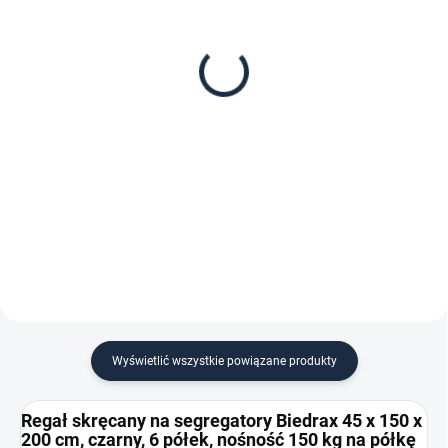
Dodatkowy Poziom
Bariera do regału
(półka) Biedrax 45 x 150
skręcanego Biedrax 45
cm, czarny, nośność 150
cm czarna
kg
zł 393,40
zł 34,20
zł 325,10 bez VAT
zł 28,30 bez VAT
−
+
−
+
Do koszyka
Do koszyka
Wyświetlić wszystkie powiązane produkty
Regał skręcany na segregatory Biedrax 45 x 150 x
200 cm, czarny, 6 półek, nośność 150 kg na półkę