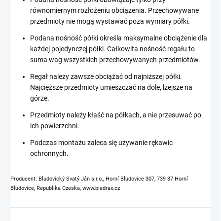
równomiernym rozłożeniu obciążenia. Przechowywane
przedmioty nie mogą wystawać poza wymiary półki.
Podana nośność półki określa maksymalne obciążenie dla
każdej pojedynczej półki. Całkowita nośność regału to
suma wag wszystkich przechowywanych przedmiotów.
Regał należy zawsze obciążać od najniższej półki.
Najcięższe przedmioty umieszczać na dole, lżejsze na
górze.
Przedmioty należy kłaść na półkach, a nie przesuwać po
ich powierzchni.
Podczas montażu zaleca się używanie rękawic
ochronnych.
Producent: Bludovický Svatý Ján s.r.o., Horní Bludovice 307, 739 37 Horní
Bludovice, Republika Czeska, www.biedrax.cz