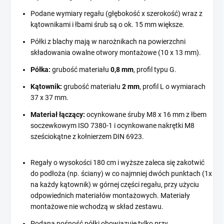
Podane wymiary regału (głębokość x szerokość) wraz z
kątownikami i łbami śrub są o ok. 15 mm większe.
Półki z blachy mają w narożnikach na powierzchni
składowania owalne otwory montażowe (10 x 13 mm).
Półka:
grubość materiału
0,8 mm
, profil typu G.
Kątownik:
grubość materiału
2 mm
, profil L o wymiarach
37 x 37 mm.
Materiał łączący:
ocynkowane śruby M8 x 16 mm z łbem
soczewkowym ISO 7380-1 i ocynkowane nakrętki M8
sześciokątne z kołnierzem DIN 6923.
Regały o wysokości 180 cm i wyższe zaleca się zakotwić
do podłoża (np. ściany) w co najmniej dwóch punktach (1x
na każdy kątownik) w górnej części regału, przy użyciu
odpowiednich materiałów montażowych. Materiały
montażowe nie wchodzą w skład zestawu.
Podana nośność półki obowiązuje tylko przy