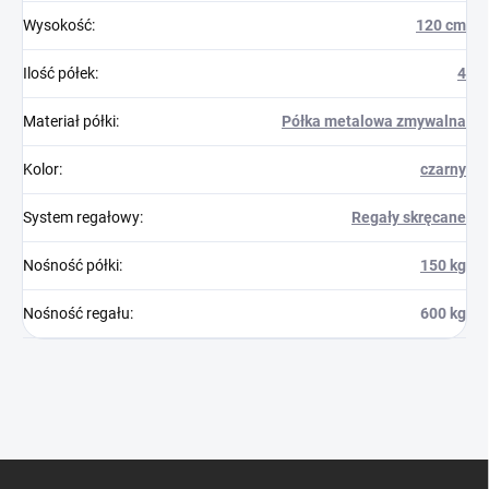
Wysokość
:
120 cm
Ilość półek
:
4
Materiał półki
:
Półka metalowa zmywalna
Kolor
:
czarny
System regałowy
:
Regały skręcane
Nośność półki
:
150 kg
Nośność regału
:
600 kg
S