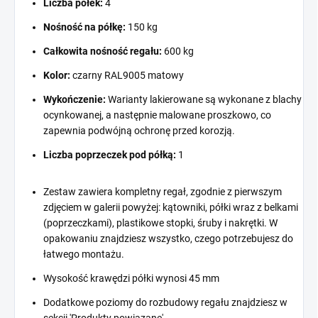
Liczba półek:
4
Nośność na półkę:
150 kg
Całkowita nośność regału:
600 kg
Kolor:
czarny RAL9005 matowy
Wykończenie:
Warianty lakierowane są wykonane z blachy
ocynkowanej, a następnie malowane proszkowo, co
zapewnia podwójną ochronę przed korozją.
Liczba poprzeczek pod półką:
1
Zestaw zawiera kompletny regał, zgodnie z pierwszym
zdjęciem w galerii powyżej: kątowniki, półki wraz z belkami
(poprzeczkami), plastikowe stopki, śruby i nakrętki. W
opakowaniu znajdziesz wszystko, czego potrzebujesz do
łatwego montażu.
Wysokość krawędzi półki wynosi 45 mm
Dodatkowe poziomy do rozbudowy regału znajdziesz w
sekcji 'Produkty powiązane'.