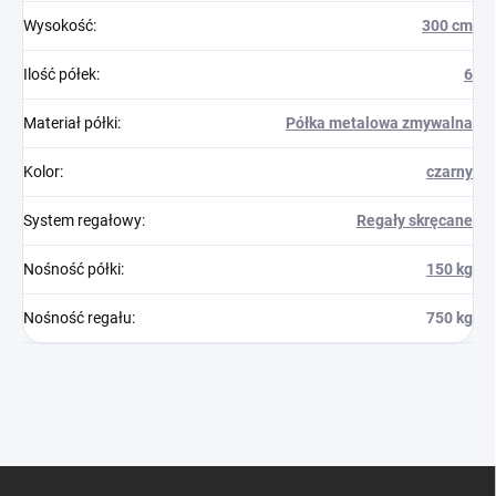
Wysokość
:
300 cm
Ilość półek
:
6
Materiał półki
:
Półka metalowa zmywalna
Kolor
:
czarny
System regałowy
:
Regały skręcane
Nośność półki
:
150 kg
Nośność regału
:
750 kg
S