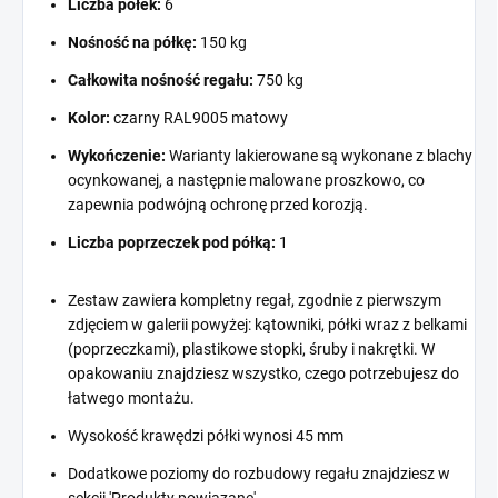
Liczba półek:
6
Nośność na półkę:
150 kg
Całkowita nośność regału:
750 kg
Kolor:
czarny RAL9005 matowy
Wykończenie:
Warianty lakierowane są wykonane z blachy
ocynkowanej, a następnie malowane proszkowo, co
zapewnia podwójną ochronę przed korozją.
Liczba poprzeczek pod półką:
1
Zestaw zawiera kompletny regał, zgodnie z pierwszym
zdjęciem w galerii powyżej: kątowniki, półki wraz z belkami
(poprzeczkami), plastikowe stopki, śruby i nakrętki. W
opakowaniu znajdziesz wszystko, czego potrzebujesz do
łatwego montażu.
Wysokość krawędzi półki wynosi 45 mm
Dodatkowe poziomy do rozbudowy regału znajdziesz w
sekcji 'Produkty powiązane'.