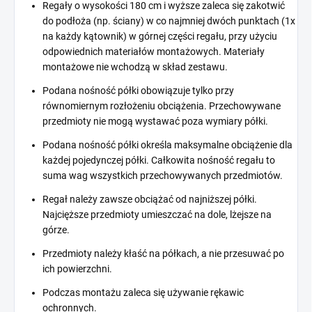
Regały o wysokości 180 cm i wyższe zaleca się zakotwić
do podłoża (np. ściany) w co najmniej dwóch punktach (1x
na każdy kątownik) w górnej części regału, przy użyciu
odpowiednich materiałów montażowych. Materiały
montażowe nie wchodzą w skład zestawu.
Podana nośność półki obowiązuje tylko przy
równomiernym rozłożeniu obciążenia. Przechowywane
przedmioty nie mogą wystawać poza wymiary półki.
Podana nośność półki określa maksymalne obciążenie dla
każdej pojedynczej półki. Całkowita nośność regału to
suma wag wszystkich przechowywanych przedmiotów.
Regał należy zawsze obciążać od najniższej półki.
Najcięższe przedmioty umieszczać na dole, lżejsze na
górze.
Przedmioty należy kłaść na półkach, a nie przesuwać po
ich powierzchni.
Podczas montażu zaleca się używanie rękawic
ochronnych.