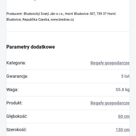
Producent: Bludovický Svatý Ján s.r.o., Horní Bludovice 307, 739 37 Horní
Bludovice, Republika Czeska, www.biedrax.cz
Parametry dodatkowe
Kategoria
:
Regały gospodarcze
Gwarancja
:
5 lat
Waga
:
55.8 kg
Produkt
:
Regały gospodarcze
Głębokość
:
60 cm
Szerokość
:
130 cm