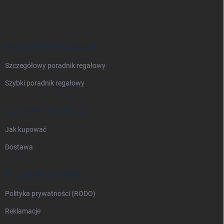
t
o
p
k
a
WSZYSTKO O REGAŁACH
Szczegółowy poradnik regałowy
Szybki poradnik regałowy
DOSTAWA I PŁATNOŚĆ
Jak kupować
Dostawa
INFORMACJE PRAWNE
Polityka prywatności (RODO)
Reklamacje