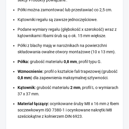
Półki można zamontować lub przestawiać co 2,5 cm.
Kątowniki regału są zawsze jednoczęściowe.
Podane wymiary regału (głębokość x szerokość) wraz z
kątownikami i łbami śrub są o ok. 15 mm większe.
Półki z blachy mają w narożnikach na powierzchni
składowania owalne otwory montażowe (10 x 13 mm).
Półka:
grubość materiału
0,8 mm
, profil typu G.
Wzmocnienie:
profil o kształcie fali trapezowej (grubość
0,8 mm
) dla zapewnienia maksymalnej sztywności.
Kątownik:
grubość materiału
2 mm
, profil L o wymiarach
37 x 37 mm.
Materiał łączący:
ocynkowane śruby M8 x 16 mm z łbem
soczewkowym ISO 7380-1 i ocynkowane nakrętki M8
sześciokątne z kołnierzem DIN 6923.