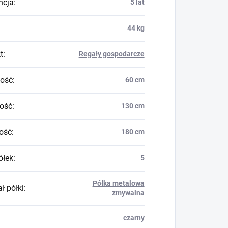
ncja
:
5 lat
44 kg
t
:
Regały gospodarcze
ość
:
60 cm
ość
:
130 cm
ość
:
180 cm
ółek
:
5
Półka metalowa
ł półki
:
zmywalna
czarny