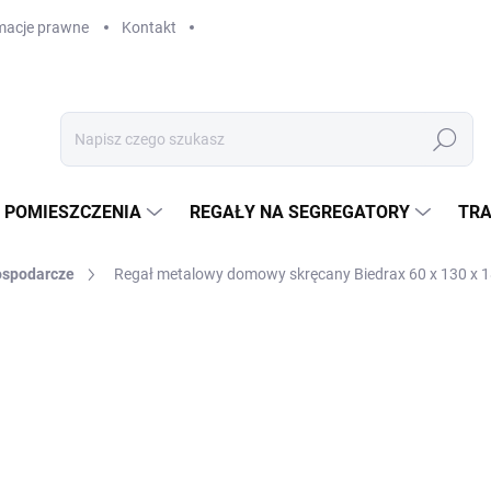
macje prawne
Kontakt
Szukaj
 POMIESZCZENIA
REGAŁY NA SEGREGATORY
TRA
ospodarcze
Regał metalowy domowy skręcany Biedrax 60 x 130 x 18
zł 2 500,40
zł 2 066,50 bez VAT