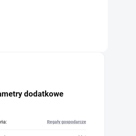
+
Do koszyka
ametry dodatkowe
ria
:
Regały gospodarcze