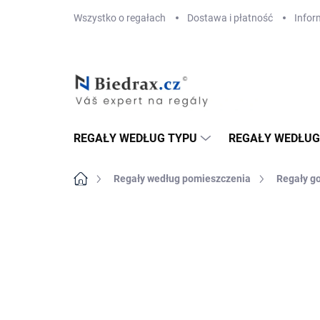
Przejść
Wszystko o regałach
Dostawa i płatność
Infor
do
treści
REGAŁY WEDŁUG TYPU
REGAŁY WEDŁUG
Home
Regały według pomieszczenia
Regały g
MARKA:
BIEDRAX
DOSTAWA GRATIS
TOP! ŠROUBOVANÉ
REGÁLY NA VĚKY