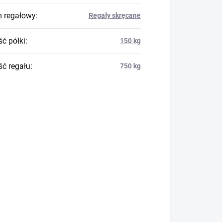
 regałowy
:
Regały skręcane
ć półki
:
150 kg
ć regału
:
750 kg