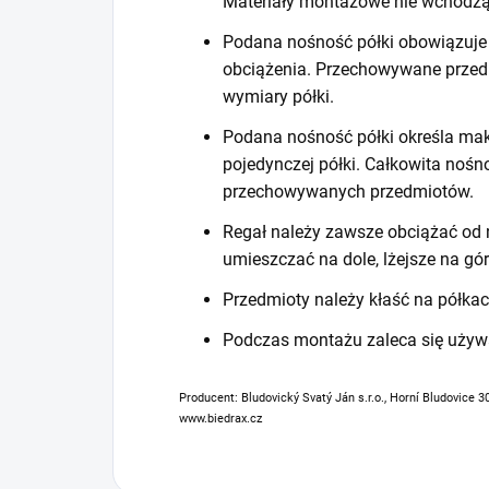
Materiały montażowe nie wchodzą
Podana nośność półki obowiązuje 
obciążenia. Przechowywane prze
wymiary półki.
Podana nośność półki określa mak
pojedynczej półki. Całkowita noś
przechowywanych przedmiotów.
Regał należy zawsze obciążać od n
umieszczać na dole, lżejsze na gór
Przedmioty należy kłaść na półkac
Podczas montażu zaleca się używ
Producent: Bludovický Svatý Ján s.r.o., Horní Bludovice 3
www.biedrax.cz