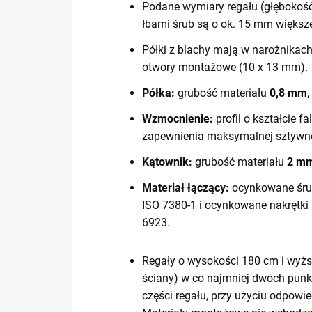
Podane wymiary regału (głębokość
łbami śrub są o ok. 15 mm większ
Półki z blachy mają w narożnikac
otwory montażowe (10 x 13 mm).
Półka:
grubość materiału
0,8 mm
,
Wzmocnienie:
profil o kształcie f
zapewnienia maksymalnej sztywno
Kątownik:
grubość materiału
2 m
Materiał łączący:
ocynkowane śru
ISO 7380-1 i ocynkowane nakrętki
6923.
Regały o wysokości 180 cm i wyższ
ściany) w co najmniej dwóch punk
części regału, przy użyciu odpow