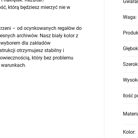
Gwara
, którą będziesz mierzyć nie w
Waga
:
strzeni – od ocynkowanych regałów do
Produk
snych archiwów. Nasz biały kolor z
m wyborem dla zakładów
Głębok
trukcji otrzymujesz stabilny i
wiecznością, który bez problemu
Szerok
h warunkach.
Wysok
Ilość p
Materia
Kolor
: