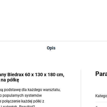
−
+
−
Do koszyka
Do koszyka
Opis
Par
y Biedrax 60 x 130 x 180 cm,
 na półkę
ną podstawę dla każdego warsztatu,
do popularnych systemów
Katego
połączenie każdej półki z
 nakrętek. Rezultat?