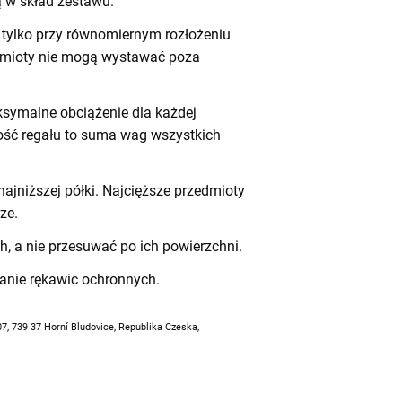
 w skład zestawu.
tylko przy równomiernym rozłożeniu
dmioty nie mogą wystawać poza
symalne obciążenie dla każdej
ność regału to suma wag wszystkich
ajniższej półki. Najcięższe przedmioty
ze.
h, a nie przesuwać po ich powierzchni.
anie rękawic ochronnych.
07, 739 37 Horní Bludovice, Republika Czeska,