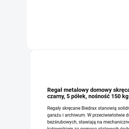
−
+
Do koszyka
Regał metalowy domowy skręcan
czarny, 5 półek, nośność 150 kg
Regały skręcane Biedrax stanowią solid
garażu i archiwum. W przeciwieństwie 
bezśrubowych, stawiają na mechaniczne 
kątownikiem za pomocą stalowych śrub i