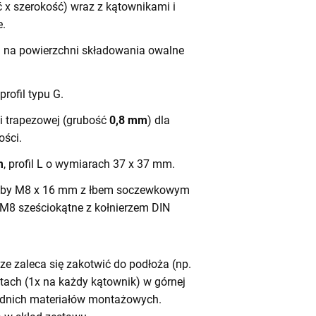
 x szerokość) wraz z kątownikami i
e.
h na powierzchni składowania owalne
 profil typu G.
ali trapezowej (grubość
0,8 mm
) dla
ści.
m
, profil L o wymiarach 37 x 37 mm.
by M8 x 16 mm z łbem soczewkowym
 M8 sześciokątne z kołnierzem DIN
e zaleca się zakotwić do podłoża (np.
tach (1x na każdy kątownik) w górnej
iednich materiałów montażowych.