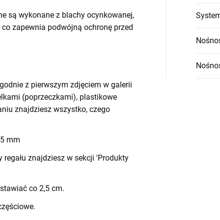
ne są wykonane z blachy ocynkowanej,
System
 co zapewnia podwójną ochronę przed
Nośnoś
Nośnoś
godnie z pierwszym zdjęciem w galerii
belkami (poprzeczkami), plastikowe
waniu znajdziesz wszystko, czego
 45 mm
egału znajdziesz w sekcji 'Produkty
stawiać co 2,5 cm.
częściowe.