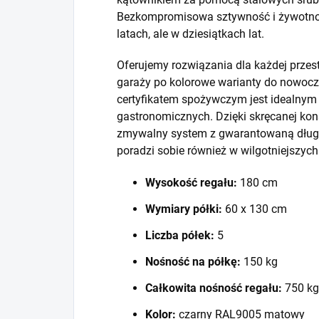
Bezkompromisowa sztywność i żywotność
latach, ale w dziesiątkach lat.
Oferujemy rozwiązania dla każdej prze
garaży po kolorowe warianty do nowocze
certyfikatem spożywczym jest idealny
gastronomicznych. Dzięki skręcanej kons
zmywalny system z gwarantowaną długo
poradzi sobie również w wilgotniejszyc
Wysokość regału:
180 cm
Wymiary półki:
60 x 130 cm
Liczba półek:
5
Nośność na półkę:
150 kg
Całkowita nośność regału:
750 kg
Kolor:
czarny RAL9005 matowy