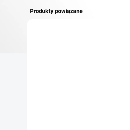
Produkty powiązane
DOSTAWA GRATIS
PÓŁKI
TOP! ŠROUBOVANÉ
REGÁLY NA VĚKY
NA ZAMÓWIENIE (DO 3 TYGODNI)
Dodatkowy Poziom
Bar
(półka) Biedrax 60 x 130
sk
cm, czarny, nośność 150
cm
kg
zł 413,20
zł
zł 341,50 bez VAT
zł 3