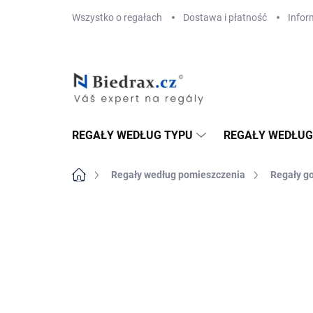
Przejść
Wszystko o regałach
Dostawa i płatność
Infor
do
treści
REGAŁY WEDŁUG TYPU
REGAŁY WEDŁUG
Home
Regały według pomieszczenia
Regały g
MARKA:
BIEDRAX
DOSTAWA GRATIS
TOP! ŠROUBOVANÉ
REGÁLY NA VĚKY