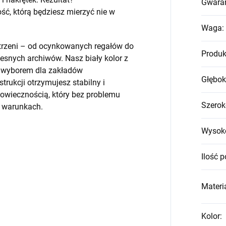
Gwara
, którą będziesz mierzyć nie w
Waga
:
strzeni – od ocynkowanych regałów do
Produk
snych archiwów. Nasz biały kolor z
m wyborem dla zakładów
Głębok
trukcji otrzymujesz stabilny i
wiecznością, który bez problemu
Szerok
h warunkach.
Wysok
Ilość p
Materia
Kolor
: