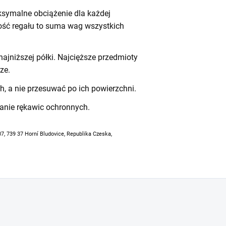
symalne obciążenie dla każdej
ność regału to suma wag wszystkich
ajniższej półki. Najcięższe przedmioty
ze.
h, a nie przesuwać po ich powierzchni.
anie rękawic ochronnych.
07, 739 37 Horní Bludovice, Republika Czeska,