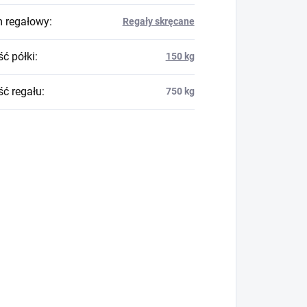
 regałowy
:
Regały skręcane
ć półki
:
150 kg
ć regału
:
750 kg