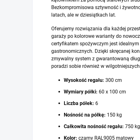
Bezkompromisowa sztywność i żywotność
latach, ale w dziesiątkach lat.
Oferujemy rozwiązania dla każdej prze
garaży po kolorowe warianty do nowocze
certyfikatem spożywczym jest idealny
gastronomicznych. Dzięki skręcanej kons
zmywalny system z gwarantowaną długo
poradzi sobie również w wilgotniejszyc
Wysokość regału:
300 cm
Wymiary półki:
60 x 100 cm
Liczba półek:
6
Nośność na półkę:
150 kg
Całkowita nośność regału:
750 kg
Kolor:
czarny RAL9005 matowy