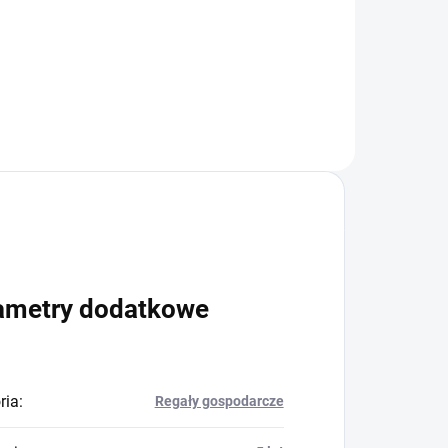
+
Do koszyka
ametry dodatkowe
ria
:
Regały gospodarcze