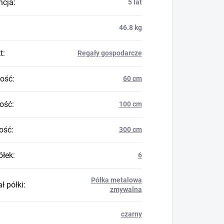
ncja
:
5 lat
46.8 kg
t
:
Regały gospodarcze
ość
:
60 cm
ość
:
100 cm
ość
:
300 cm
ółek
:
6
Półka metalowa
ł półki
:
zmywalna
czarny