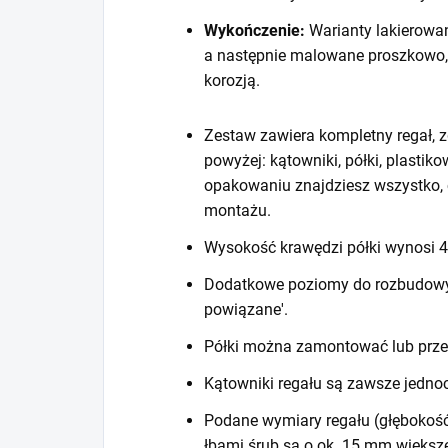
Wykończenie:
Warianty lakierowa
a następnie malowane proszkowo,
korozją.
Zestaw zawiera kompletny regał, z
powyżej: kątowniki, półki, plastiko
opakowaniu znajdziesz wszystko, 
montażu.
Wysokość krawędzi półki wynosi
Dodatkowe poziomy do rozbudowy r
powiązane'.
Półki można zamontować lub prze
Kątowniki regału są zawsze jedno
Podane wymiary regału (głębokość
łbami śrub są o ok. 15 mm większ