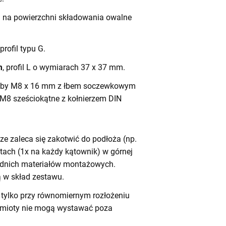
h na powierzchni składowania owalne
 profil typu G.
m
, profil L o wymiarach 37 x 37 mm.
by M8 x 16 mm z łbem soczewkowym
 M8 sześciokątne z kołnierzem DIN
e zaleca się zakotwić do podłoża (np.
tach (1x na każdy kątownik) w górnej
iednich materiałów montażowych.
 w skład zestawu.
tylko przy równomiernym rozłożeniu
dmioty nie mogą wystawać poza