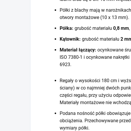
Półki z blachy mają w narożnikac
otwory montażowe (10 x 13 mm).
Półka:
grubość materiału
0,8 mm
,
Kątownik:
grubość materiału
2 m
Materiał łączący:
ocynkowane śru
ISO 7380-1 i ocynkowane nakrętki
6923.
Regały o wysokości 180 cm i wyższ
ściany) w co najmniej dwóch punk
części regału, przy użyciu odpow
Materiały montażowe nie wchodzą
Podana nośność półki obowiązuje 
obciążenia. Przechowywane prze
wymiary półki.