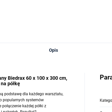
−
+
−
Do koszyka
Do koszyka
Opis
Par
y Biedrax 60 x 100 x 300 cm,
 na półkę
ną podstawę dla każdego warsztatu,
do popularnych systemów
Katego
połączenie każdej półki z
 nakrętek. Rezultat?