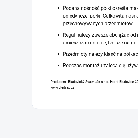
Podana nośność półki określa mak
pojedynczej półki. Całkowita noś
przechowywanych przedmiotów.
Regał należy zawsze obciążać od n
umieszczać na dole, lżejsze na gór
Przedmioty należy kłaść na półkac
Podczas montażu zaleca się używ
Producent: Bludovický Svatý Ján s.r.o., Horní Bludovice 3
www.biedrax.cz