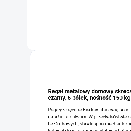
−
+
Do koszyka
Regał metalowy domowy skręcan
czarny, 6 półek, nośność 150 kg
Regały skręcane Biedrax stanowią solid
garażu i archiwum. W przeciwieństwie 
bezśrubowych, stawiają na mechaniczne 
kątownikiem za pomocą stalowych śrub i