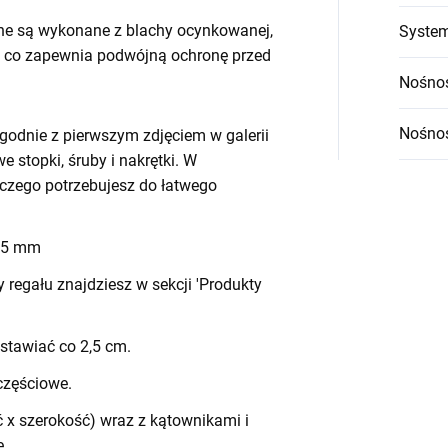
ne są wykonane z blachy ocynkowanej,
System
 co zapewnia podwójną ochronę przed
Nośnoś
Nośnoś
godnie z pierwszym zdjęciem w galerii
we stopki, śruby i nakrętki. W
czego potrzebujesz do łatwego
 45 mm
egału znajdziesz w sekcji 'Produkty
stawiać co 2,5 cm.
częściowe.
 x szerokość) wraz z kątownikami i
e.