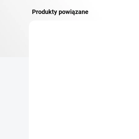
Produkty powiązane
DOSTAWA GRATIS
PÓŁKI
TOP! ŠROUBOVANÉ
REGÁLY NA VĚKY
NA ZAMÓWIENIE (DO 3 TYGODNI)
Dodatkowy Poziom
Bar
(półka) Biedrax 60 x 100
sk
cm, czarny, nośność 150
cm
kg
zł 268
zł
zł 221,50 bez VAT
zł 3