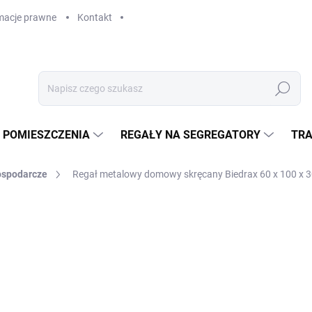
macje prawne
Kontakt
Szukaj
 POMIESZCZENIA
REGAŁY NA SEGREGATORY
TRA
ospodarcze
Regał metalowy domowy skręcany Biedrax 60 x 100 x 30
zł 2 412
zł 1 993,40 bez VAT