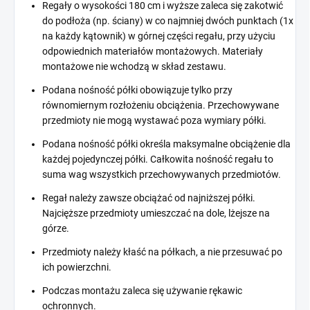
Regały o wysokości 180 cm i wyższe zaleca się zakotwić
do podłoża (np. ściany) w co najmniej dwóch punktach (1x
na każdy kątownik) w górnej części regału, przy użyciu
odpowiednich materiałów montażowych. Materiały
montażowe nie wchodzą w skład zestawu.
Podana nośność półki obowiązuje tylko przy
równomiernym rozłożeniu obciążenia. Przechowywane
przedmioty nie mogą wystawać poza wymiary półki.
Podana nośność półki określa maksymalne obciążenie dla
każdej pojedynczej półki. Całkowita nośność regału to
suma wag wszystkich przechowywanych przedmiotów.
Regał należy zawsze obciążać od najniższej półki.
Najcięższe przedmioty umieszczać na dole, lżejsze na
górze.
Przedmioty należy kłaść na półkach, a nie przesuwać po
ich powierzchni.
Podczas montażu zaleca się używanie rękawic
ochronnych.