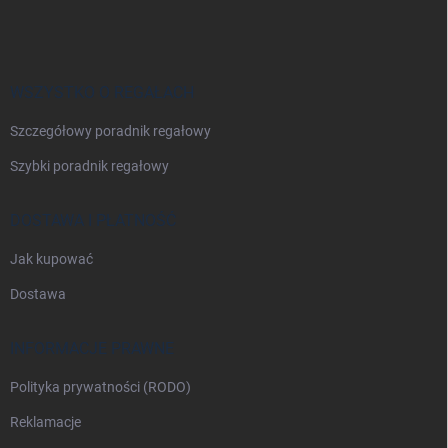
t
o
p
k
a
WSZYSTKO O REGAŁACH
Szczegółowy poradnik regałowy
Szybki poradnik regałowy
DOSTAWA I PŁATNOŚĆ
Jak kupować
Dostawa
INFORMACJE PRAWNE
Polityka prywatności (RODO)
Reklamacje