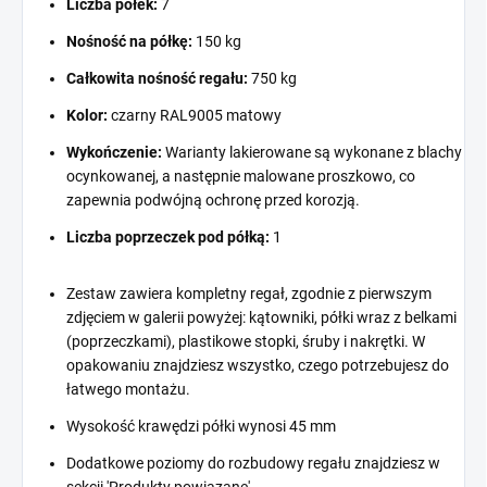
Liczba półek:
7
Nośność na półkę:
150 kg
Całkowita nośność regału:
750 kg
Kolor:
czarny RAL9005 matowy
Wykończenie:
Warianty lakierowane są wykonane z blachy
ocynkowanej, a następnie malowane proszkowo, co
zapewnia podwójną ochronę przed korozją.
Liczba poprzeczek pod półką:
1
Zestaw zawiera kompletny regał, zgodnie z pierwszym
zdjęciem w galerii powyżej: kątowniki, półki wraz z belkami
(poprzeczkami), plastikowe stopki, śruby i nakrętki. W
opakowaniu znajdziesz wszystko, czego potrzebujesz do
łatwego montażu.
Wysokość krawędzi półki wynosi 45 mm
Dodatkowe poziomy do rozbudowy regału znajdziesz w
sekcji 'Produkty powiązane'.