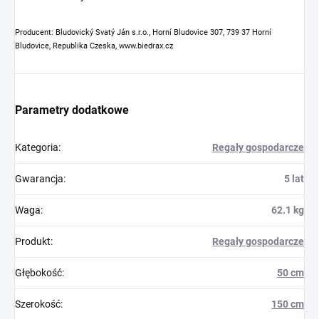
Producent: Bludovický Svatý Ján s.r.o., Horní Bludovice 307, 739 37 Horní
Bludovice, Republika Czeska, www.biedrax.cz
Parametry dodatkowe
Kategoria
:
Regały gospodarcze
Gwarancja
:
5 lat
Waga
:
62.1 kg
Produkt
:
Regały gospodarcze
Głębokość
:
50 cm
Szerokość
:
150 cm