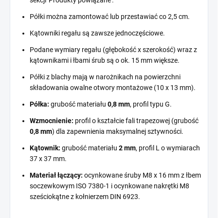
Półki można zamontować lub przestawiać co 2,5 cm.
Kątowniki regału są zawsze jednoczęściowe.
Podane wymiary regału (głębokość x szerokość) wraz z
kątownikami i łbami śrub są o ok. 15 mm większe.
Półki z blachy mają w narożnikach na powierzchni
składowania owalne otwory montażowe (10 x 13 mm).
Półka:
grubość materiału
0,8 mm
, profil typu G.
Wzmocnienie:
profil o kształcie fali trapezowej (grubość
0,8 mm
) dla zapewnienia maksymalnej sztywności.
Kątownik:
grubość materiału
2 mm
, profil L o wymiarach
37 x 37 mm.
Materiał łączący:
ocynkowane śruby M8 x 16 mm z łbem
soczewkowym ISO 7380-1 i ocynkowane nakrętki M8
sześciokątne z kołnierzem DIN 6923.