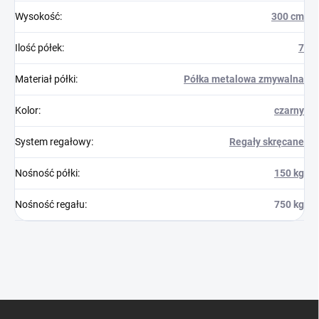
Wysokość
:
300 cm
Ilość półek
:
7
Materiał półki
:
Półka metalowa zmywalna
Kolor
:
czarny
System regałowy
:
Regały skręcane
Nośność półki
:
150 kg
Nośność regału
:
750 kg
S