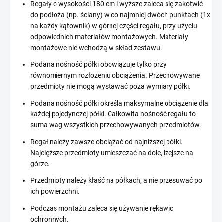
Regały o wysokości 180 cm i wyższe zaleca się zakotwić
do podłoża (np. ściany) w co najmniej dwóch punktach (1x
na każdy kątownik) w górnej części regału, przy użyciu
odpowiednich materiałów montażowych. Materiały
montażowe nie wchodzą w skład zestawu.
Podana nośność półki obowiązuje tylko przy
równomiernym rozłożeniu obciążenia. Przechowywane
przedmioty nie mogą wystawać poza wymiary półki.
Podana nośność półki określa maksymalne obciążenie dla
każdej pojedynczej półki. Całkowita nośność regału to
suma wag wszystkich przechowywanych przedmiotów.
Regał należy zawsze obciążać od najniższej półki.
Najcięższe przedmioty umieszczać na dole, lżejsze na
górze.
Przedmioty należy kłaść na półkach, a nie przesuwać po
ich powierzchni.
Podczas montażu zaleca się używanie rękawic
ochronnych.