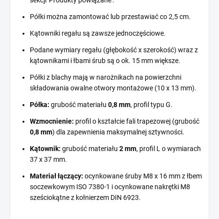
Półki można zamontować lub przestawiać co 2,5 cm.
Kątowniki regału są zawsze jednoczęściowe.
Podane wymiary regału (głębokość x szerokość) wraz z
kątownikami i łbami śrub są o ok. 15 mm większe.
Półki z blachy mają w narożnikach na powierzchni
składowania owalne otwory montażowe (10 x 13 mm).
Półka:
grubość materiału
0,8 mm
, profil typu G.
Wzmocnienie:
profil o kształcie fali trapezowej (grubość
0,8 mm
) dla zapewnienia maksymalnej sztywności.
Kątownik:
grubość materiału
2 mm
, profil L o wymiarach
37 x 37 mm.
Materiał łączący:
ocynkowane śruby M8 x 16 mm z łbem
soczewkowym ISO 7380-1 i ocynkowane nakrętki M8
sześciokątne z kołnierzem DIN 6923.