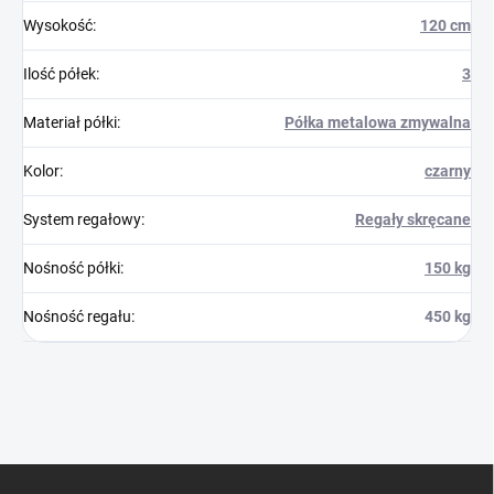
Wysokość
:
120 cm
Ilość półek
:
3
Materiał półki
:
Półka metalowa zmywalna
Kolor
:
czarny
System regałowy
:
Regały skręcane
Nośność półki
:
150 kg
Nośność regału
:
450 kg
S