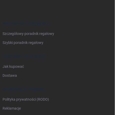
t
o
p
k
a
WSZYSTKO O REGAŁACH
Szczegółowy poradnik regałowy
Szybki poradnik regałowy
DOSTAWA I PŁATNOŚĆ
Jak kupować
Dostawa
INFORMACJE PRAWNE
Polityka prywatności (RODO)
Reklamacje