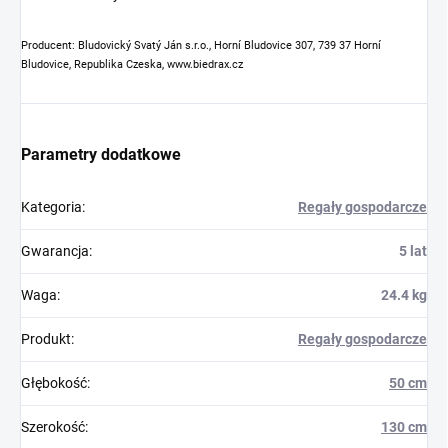
Producent: Bludovický Svatý Ján s.r.o., Horní Bludovice 307, 739 37 Horní
Bludovice, Republika Czeska, www.biedrax.cz
Parametry dodatkowe
Kategoria
:
Regały gospodarcze
Gwarancja
:
5 lat
Waga
:
24.4 kg
Produkt
:
Regały gospodarcze
Głębokość
:
50 cm
Szerokość
:
130 cm