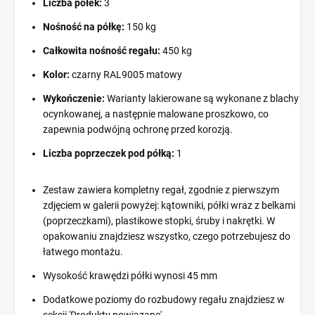
Liczba półek:
3
Nośność na półkę:
150 kg
Całkowita nośność regału:
450 kg
Kolor:
czarny RAL9005 matowy
Wykończenie:
Warianty lakierowane są wykonane z blachy
ocynkowanej, a następnie malowane proszkowo, co
zapewnia podwójną ochronę przed korozją.
Liczba poprzeczek pod półką:
1
Zestaw zawiera kompletny regał, zgodnie z pierwszym
zdjęciem w galerii powyżej: kątowniki, półki wraz z belkami
(poprzeczkami), plastikowe stopki, śruby i nakrętki. W
opakowaniu znajdziesz wszystko, czego potrzebujesz do
łatwego montażu.
Wysokość krawędzi półki wynosi 45 mm
Dodatkowe poziomy do rozbudowy regału znajdziesz w
sekcji 'Produkty powiązane'.