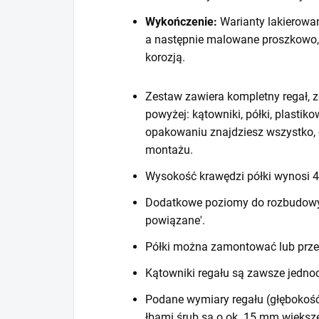
Wykończenie:
Warianty lakierowa
a następnie malowane proszkowo,
korozją.
Zestaw zawiera kompletny regał, z
powyżej: kątowniki, półki, plastiko
opakowaniu znajdziesz wszystko, 
montażu.
Wysokość krawędzi półki wynosi
Dodatkowe poziomy do rozbudowy r
powiązane'.
Półki można zamontować lub prze
Kątowniki regału są zawsze jedno
Podane wymiary regału (głębokość
łbami śrub są o ok. 15 mm większ