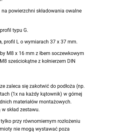
h na powierzchni składowania owalne
 profil typu G.
m
, profil L o wymiarach 37 x 37 mm.
by M8 x 16 mm z łbem soczewkowym
 M8 sześciokątne z kołnierzem DIN
e zaleca się zakotwić do podłoża (np.
tach (1x na każdy kątownik) w górnej
iednich materiałów montażowych.
 w skład zestawu.
tylko przy równomiernym rozłożeniu
dmioty nie mogą wystawać poza