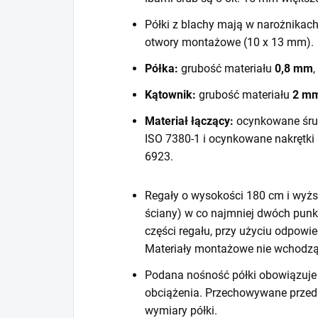
Półki z blachy mają w narożnikac
otwory montażowe (10 x 13 mm).
Półka:
grubość materiału
0,8 mm
,
Kątownik:
grubość materiału
2 m
Materiał łączący:
ocynkowane śru
ISO 7380-1 i ocynkowane nakrętki
6923.
Regały o wysokości 180 cm i wyższ
ściany) w co najmniej dwóch punk
części regału, przy użyciu odpow
Materiały montażowe nie wchodzą
Podana nośność półki obowiązuje 
obciążenia. Przechowywane prze
wymiary półki.