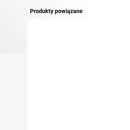
Produkty powiązane
DOSTAWA GRATIS
PÓŁKI
TOP! ŠROUBOVANÉ
REGÁLY NA VĚKY
NA ZAMÓWIENIE (DO 3 TYGODNI)
Dodatkowy Poziom
Bar
(półka) Biedrax 40 x 150
sk
cm, czarny, nośność 150
cm
kg
zł 379,60
zł
zł 313,70 bez VAT
zł 2