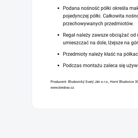
Podana nośność półki określa mak
pojedynczej półki. Całkowita noś
przechowywanych przedmiotów.
Regał należy zawsze obciążać od n
umieszczać na dole, lżejsze na gór
Przedmioty należy kłaść na półkac
Podczas montażu zaleca się używ
Producent: Bludovický Svatý Ján s.r.o., Horní Bludovice 3
www.biedrax.cz