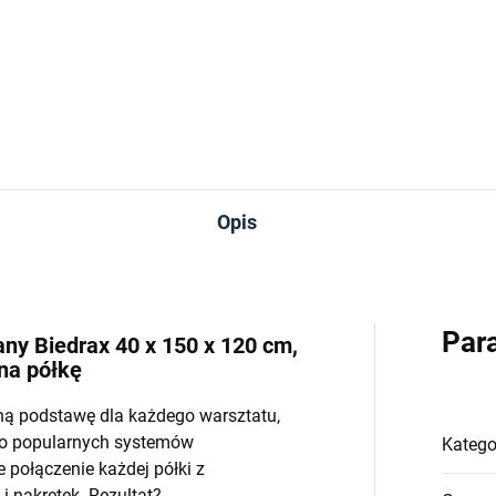
−
+
−
Do koszyka
Do koszyka
Opis
Par
y Biedrax 40 x 150 x 120 cm,
 na półkę
ną podstawę dla każdego warsztatu,
do popularnych systemów
Katego
połączenie każdej półki z
 nakrętek. Rezultat?