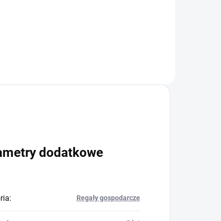
+
Do koszyka
ametry dodatkowe
ria
:
Regały gospodarcze