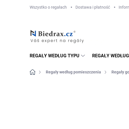
Przejść
Wszystko o regałach
Dostawa i płatność
Infor
do
treści
REGAŁY WEDŁUG TYPU
REGAŁY WEDŁUG
Home
Regały według pomieszczenia
Regały g
MARKA:
BIEDRAX
DOSTAWA GRATIS
TOP! ŠROUBOVANÉ
REGÁLY NA VĚKY