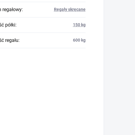
 regałowy
:
Regały skręcane
ć półki
:
150 kg
ć regału
:
600 kg