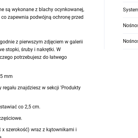
ne są wykonane z blachy ocynkowanej,
System
 co zapewnia podwójną ochronę przed
Nośnoś
Nośnoś
godnie z pierwszym zdjęciem w galerii
we stopki, śruby i nakrętki. W
czego potrzebujesz do łatwego
 45 mm
egału znajdziesz w sekcji 'Produkty
stawiać co 2,5 cm.
częściowe.
 x szerokość) wraz z kątownikami i
e.