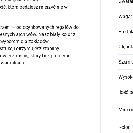
Gwara
, którą będziesz mierzyć nie w
Waga
:
strzeni – od ocynkowanych regałów do
Produk
snych archiwów. Nasz biały kolor z
m wyborem dla zakładów
Głębok
trukcji otrzymujesz stabilny i
wiecznością, który bez problemu
Szerok
h warunkach.
Wysok
Ilość p
Materia
Kolor
: