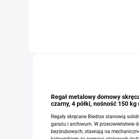
−
+
Do koszyka
Regał metalowy domowy skręcan
czarny, 4 półki, nośność 150 kg
Regały skręcane Biedrax stanowią solid
garażu i archiwum. W przeciwieństwie 
bezśrubowych, stawiają na mechaniczne 
kątownikiem za pomocą stalowych śrub i