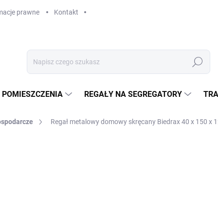
macje prawne
Kontakt
Szukaj
 POMIESZCZENIA
REGAŁY NA SEGREGATORY
TRA
ospodarcze
Regał metalowy domowy skręcany Biedrax 40 x 150 x 120
zł 1 819,20
zł 1 503,50 bez VAT