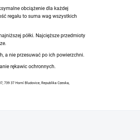
symalne obciążenie dla każdej
ność regału to suma wag wszystkich
ajniższej półki. Najcięższe przedmioty
ze.
h, a nie przesuwać po ich powierzchni.
anie rękawic ochronnych.
07, 739 37 Horní Bludovice, Republika Czeska,