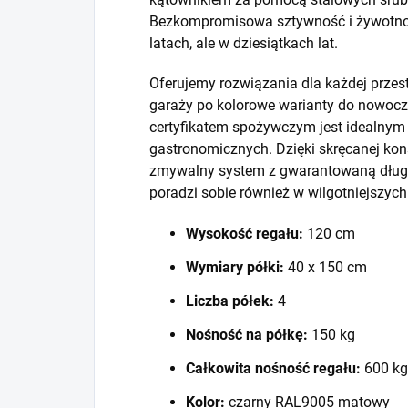
Bezkompromisowa sztywność i żywotność
latach, ale w dziesiątkach lat.
Oferujemy rozwiązania dla każdej prze
garaży po kolorowe warianty do nowocze
certyfikatem spożywczym jest idealny
gastronomicznych. Dzięki skręcanej kons
zmywalny system z gwarantowaną długo
poradzi sobie również w wilgotniejszyc
Wysokość regału:
120 cm
Wymiary półki:
40 x 150 cm
Liczba półek:
4
Nośność na półkę:
150 kg
Całkowita nośność regału:
600 kg
Kolor:
czarny RAL9005 matowy