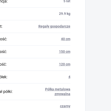
ncja
:
5 lat
29.9 kg
t
:
Regały gospodarcze
ość
:
40 cm
ość
:
150 cm
ość
:
120 cm
ółek
:
4
Półka metalowa
ł półki
:
zmywalna
czarny