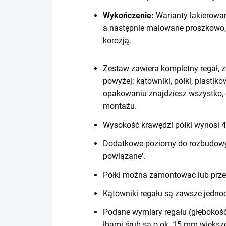
Wykończenie:
Warianty lakierowa
a następnie malowane proszkowo,
korozją.
Zestaw zawiera kompletny regał, z
powyżej: kątowniki, półki, plastiko
opakowaniu znajdziesz wszystko, 
montażu.
Wysokość krawędzi półki wynosi
Dodatkowe poziomy do rozbudowy r
powiązane'.
Półki można zamontować lub prze
Kątowniki regału są zawsze jedno
Podane wymiary regału (głębokość
łbami śrub są o ok. 15 mm większ