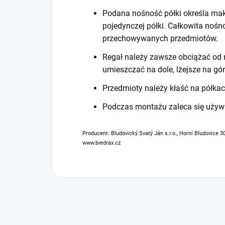
Podana nośność półki określa mak
pojedynczej półki. Całkowita noś
przechowywanych przedmiotów.
Regał należy zawsze obciążać od n
umieszczać na dole, lżejsze na gór
Przedmioty należy kłaść na półkac
Podczas montażu zaleca się używ
Producent: Bludovický Svatý Ján s.r.o., Horní Bludovice 3
www.biedrax.cz