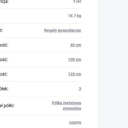
ncja
:
5 lat
18.7 kg
t
:
Regały gospodarcze
ość
:
40 cm
ość
:
100 cm
ość
:
120 cm
ółek
:
3
Półka metalowa
ł półki
:
zmywalna
czarny