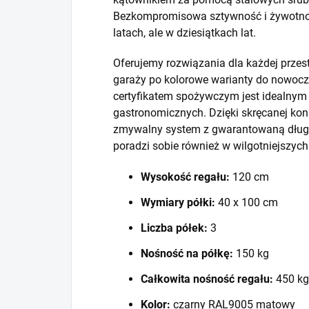
Bezkompromisowa sztywność i żywotność
latach, ale w dziesiątkach lat.
Oferujemy rozwiązania dla każdej prze
garaży po kolorowe warianty do nowocze
certyfikatem spożywczym jest idealny
gastronomicznych. Dzięki skręcanej kons
zmywalny system z gwarantowaną długo
poradzi sobie również w wilgotniejszyc
Wysokość regału:
120 cm
Wymiary półki:
40 x 100 cm
Liczba półek:
3
Nośność na półkę:
150 kg
Całkowita nośność regału:
450 kg
Kolor:
czarny RAL9005 matowy