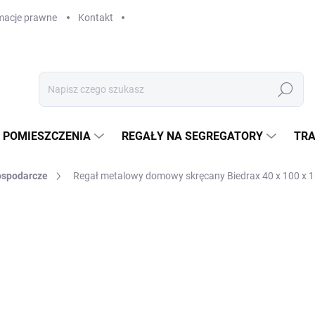
macje prawne
Kontakt
Szukaj
 POMIESZCZENIA
REGAŁY NA SEGREGATORY
TRA
ospodarcze
Regał metalowy domowy skręcany Biedrax 40 x 100 x 120
zł 968
zł 800 bez VAT