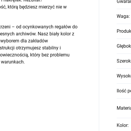
Gwara
, którą będziesz mierzyć nie w
Waga
:
strzeni – od ocynkowanych regałów do
Produk
snych archiwów. Nasz biały kolor z
m wyborem dla zakładów
Głębok
trukcji otrzymujesz stabilny i
wiecznością, który bez problemu
Szerok
h warunkach.
Wysok
Ilość p
Materia
Kolor
: