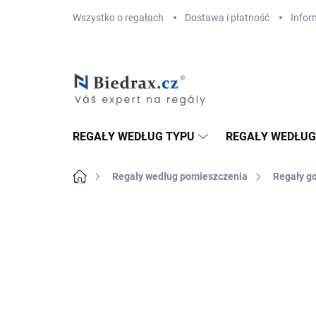
Przejść
Wszystko o regałach
Dostawa i płatność
Infor
do
treści
REGAŁY WEDŁUG TYPU
REGAŁY WEDŁUG
Home
Regały według pomieszczenia
Regały g
MARKA:
BIEDRAX
DOSTAWA GRATIS
TOP! ŠROUBOVANÉ
REGÁLY NA VĚKY