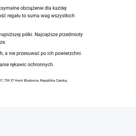
symalne obciążenie dla każdej
ność regału to suma wag wszystkich
ajniższej półki. Najcięższe przedmioty
ze.
h, a nie przesuwać po ich powierzchni.
anie rękawic ochronnych.
07, 739 37 Horní Bludovice, Republika Czeska,