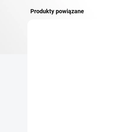
Produkty powiązane
DOSTAWA GRATIS
PÓŁKI
TOP! ŠROUBOVANÉ
REGÁLY NA VĚKY
NA ZAMÓWIENIE (DO 3 TYGODNI)
Dodatkowy Poziom
Bar
(półka) Biedrax 40 x 100
sk
cm, czarny, nośność 150
cm
kg
zł 222,40
zł
zł 183,80 bez VAT
zł 2