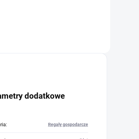
+
Do koszyka
ametry dodatkowe
ria
:
Regały gospodarcze