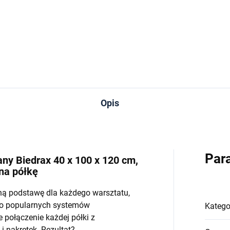
−
+
−
Do koszyka
Do koszyka
Opis
Par
y Biedrax 40 x 100 x 120 cm,
 na półkę
ną podstawę dla każdego warsztatu,
do popularnych systemów
Katego
połączenie każdej półki z
 nakrętek. Rezultat?