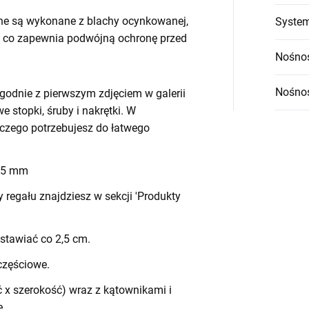
ne są wykonane z blachy ocynkowanej,
System
 co zapewnia podwójną ochronę przed
Nośnoś
Nośnoś
godnie z pierwszym zdjęciem w galerii
we stopki, śruby i nakrętki. W
czego potrzebujesz do łatwego
 45 mm
egału znajdziesz w sekcji 'Produkty
stawiać co 2,5 cm.
częściowe.
 x szerokość) wraz z kątownikami i
e.