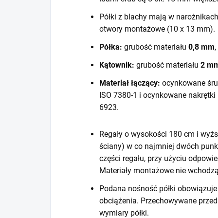
Półki z blachy mają w narożnikac
otwory montażowe (10 x 13 mm).
Półka:
grubość materiału
0,8 mm
,
Kątownik:
grubość materiału
2 m
Materiał łączący:
ocynkowane śru
ISO 7380-1 i ocynkowane nakrętki
6923.
Regały o wysokości 180 cm i wyższ
ściany) w co najmniej dwóch punk
części regału, przy użyciu odpow
Materiały montażowe nie wchodzą
Podana nośność półki obowiązuje 
obciążenia. Przechowywane prze
wymiary półki.