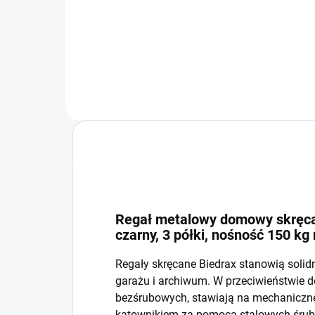
−
+
Do koszyka
Regał metalowy domowy skręcan
czarny, 3 półki, nośność 150 kg
Regały skręcane Biedrax stanowią solid
garażu i archiwum. W przeciwieństwie 
bezśrubowych, stawiają na mechaniczne 
kątownikiem za pomocą stalowych śrub i