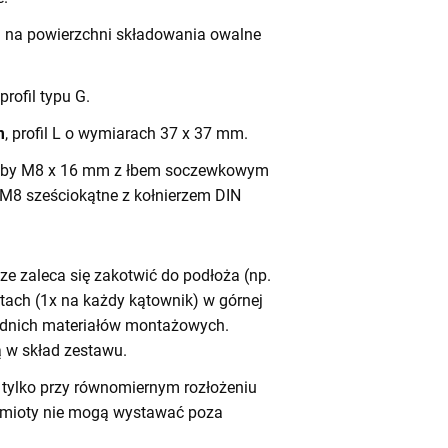
h na powierzchni składowania owalne
 profil typu G.
m
, profil L o wymiarach 37 x 37 mm.
by M8 x 16 mm z łbem soczewkowym
 M8 sześciokątne z kołnierzem DIN
e zaleca się zakotwić do podłoża (np.
tach (1x na każdy kątownik) w górnej
iednich materiałów montażowych.
 w skład zestawu.
tylko przy równomiernym rozłożeniu
dmioty nie mogą wystawać poza