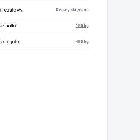
 regałowy
:
Regały skręcane
ć półki
:
150 kg
ć regału
:
450 kg