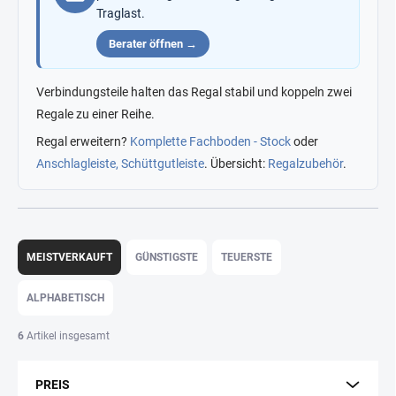
Traglast.
Berater öffnen →
Verbindungsteile halten das Regal stabil und koppeln zwei
Regale zu einer Reihe.
Regal erweitern?
Komplette Fachboden - Stock
oder
Anschlagleiste, Schüttgutleiste
. Übersicht:
Regalzubehör
.
P
r
MEISTVERKAUFT
GÜNSTIGSTE
TEUERSTE
o
d
ALPHABETISCH
u
k
6
Artikel insgesamt
t
s
PREIS
o