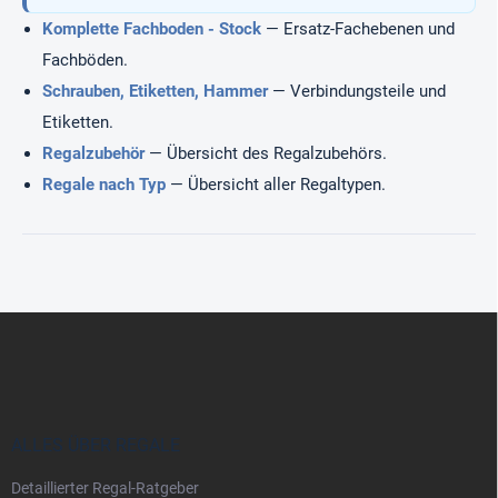
r
L
Komplette Fachboden - Stock
— Ersatz-Fachebenen und
i
Fachböden.
s
Schrauben, Etiketten, Hammer
t
— Verbindungsteile und
e
Etiketten.
Regalzubehör
— Übersicht des Regalzubehörs.
Regale nach Typ
— Übersicht aller Regaltypen.
F
u
ß
z
e
i
ALLES ÜBER REGALE
l
Detaillierter Regal-Ratgeber
e