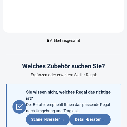
In den Warenkorb
6
Artikel insgesamt
S
t
e
u
e
Welches Zubehör suchen Sie?
r
e
Ergänzen oder erweitern Sie Ihr Regal:
l
e
m
Sie wissen nicht, welches Regal das richtige
e
ist?
n
Der Berater empfiehlt Ihnen das passende Regal
t
nach Umgebung und Traglast.
e
d
Schnell-Berater →
Detail-Berater →
e