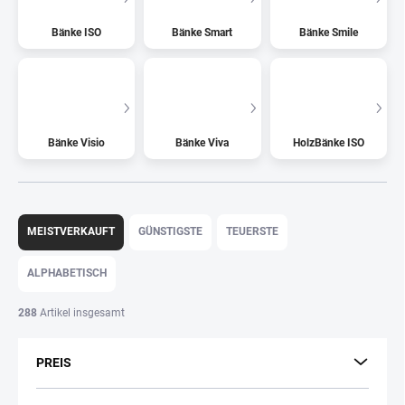
Bänke ISO
Bänke Smart
Bänke Smile
Bänke Visio
Bänke Viva
HolzBänke ISO
P
r
MEISTVERKAUFT
GÜNSTIGSTE
TEUERSTE
o
d
ALPHABETISCH
u
k
288
Artikel insgesamt
t
s
PREIS
o
r