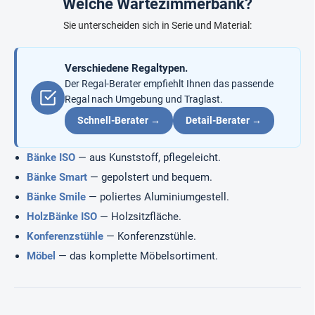
Welche Wartezimmerbank?
e
r
m
u
Sie unterscheiden sich in Serie und Material:
e
n
n
g
t
Verschiedene Regaltypen.
e
d
Der Regal-Berater empfiehlt Ihnen das passende
e
Regal nach Umgebung und Traglast.
r
Schnell-Berater →
Detail-Berater →
L
i
s
Bänke ISO
— aus Kunststoff, pflegeleicht.
t
e
Bänke Smart
— gepolstert und bequem.
Bänke Smile
— poliertes Aluminiumgestell.
HolzBänke ISO
— Holzsitzfläche.
Konferenzstühle
— Konferenzstühle.
Möbel
— das komplette Möbelsortiment.