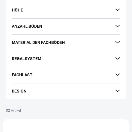
HÖHE
ANZAHL BÖDEN
MATERIAL DER FACHBÖDEN
REGALSYSTEM
FACHLAST
DESIGN
32
Artikel
L
i
VERSAND GRATIS
VERSAND GRATIS