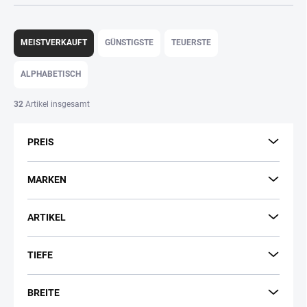
P
r
MEISTVERKAUFT
GÜNSTIGSTE
TEUERSTE
o
d
ALPHABETISCH
u
k
32
Artikel insgesamt
t
s
PREIS
o
r
t
MARKEN
i
e
ARTIKEL
r
u
n
TIEFE
g
BREITE