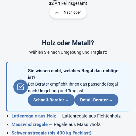
t
a
32
Artikel insgesamt
e
g
Nach oben
u
i
e
n
r
i
e
e
l
Holz oder Metall?
e
r
m
u
Wählen Sie nach Umgebung und Traglast:
e
n
n
g
t
Sie wissen nicht, welches Regal das richtige
e
d
ist?
e
Der Berater empfiehlt Ihnen das passende Regal
r
nach Umgebung und Traglast.
L
Schnell-Berater →
i
Detail-Berater →
s
t
Lattenregale aus Holz
— Lattenregale aus Fichtenholz.
e
Massivholzregale
— Regale aus Massivholz.
Schwerlastregale (bis 400 kg Fachlast)
—