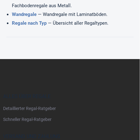
Fachbodenregale aus Metall.
Wandregale
— Wandregale mit Laminatböden.
Regale nach Typ
— Übersicht aller Regaltypen.
F
u
ß
z
e
i
ALLES ÜBER REGALE
l
Detaillierter Regal-Ratgeber
e
Schneller Regal-Ratgeber
VERSAND UND ZAHLUNG