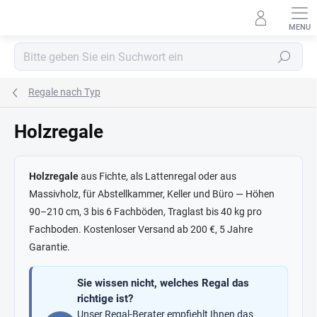
Zum
Inhalt
springen
Suchen
Regale nach Typ
Holzregale
Holzregale
aus Fichte, als Lattenregal oder aus
Massivholz, für Abstellkammer, Keller und Büro — Höhen
90–210 cm, 3 bis 6 Fachböden, Traglast bis 40 kg pro
Fachboden. Kostenloser Versand ab 200 €, 5 Jahre
Garantie.
Sie wissen nicht, welches Regal das
richtige ist?
Unser Regal-Berater empfiehlt Ihnen das