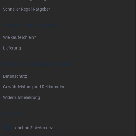
e
Schneller Regal-Ratgeber
VERSAND UND ZAHLUNG
Wie kaufe ich ein?
Lieferung
RECHTLICHE INFORMATIONEN
Datenschutz
Gewährleistung und Reklamation
Widerrufsbelehrung
KONTAKT
obchod
@
biedrax.cz