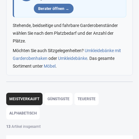
Berater öffnen →
Stehende, beidseitige und fahrbare Garderobenständer
wählen Sie nach dem Platzbedarf und der Anzahl der
Plätze.
Möchten Sie auch Sitzgelegenheiten?
Umkleidebänke mit
Garderobenhaken
oder
Umkleidebänke
. Das gesamte
Sortiment unter
Möbel
.
P
r
MEISTVERKAUFT
GÜNSTIGSTE
TEUERSTE
o
d
ALPHABETISCH
u
k
13
Artikel insgesamt
t