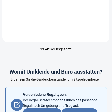
€301,80
/ Stk.
€249,40 ohne MwSt.
In den Warenkorb
13
Artikel insgesamt
S
t
e
u
e
Womit Umkleide und Büro ausstatten?
r
e
Ergänzen Sie die Garderobenständer um Sitzgelegenheiten:
l
e
m
Verschiedene Regaltypen.
e
Der Regal-Berater empfiehlt Ihnen das passende
n
Regal nach Umgebung und Traglast.
t