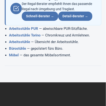
e
Der Regal-Berater empfiehlt Ihnen das passende
n
Regal nach Umgebung und Traglast.
t
e
Schnell-Berater →
Detail-Berater →
d
e
Arbeitsstühle PUR
— abwischbare PUR-Sitzfläche.
r
L
Arbeitsstühle Torino
— Chromkreuz und Armlehnen.
i
Arbeitsstühle
— Übersicht der Arbeitsstühle.
s
t
Bürostühle
— gepolstert fürs Büro.
e
Möbel
— das gesamte Möbelsortiment.
F
u
ß
z
e