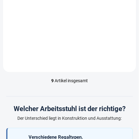
Werkstattstuhl Milano
Biedrax Z9779s
€137,90
/ Stk.
€114 ohne MwSt.
In den Warenkorb
9
Artikel insgesamt
S
t
e
u
e
Welcher Arbeitsstuhl ist der richtige?
r
e
Der Unterschied liegt in Konstruktion und Ausstattung:
l
e
m
Verschiedene Regaltypen.