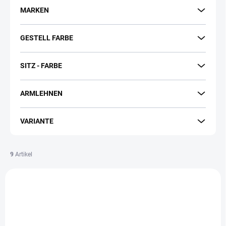
t
MARKEN
i
e
GESTELL FARBE
r
u
n
SITZ - FARBE
g
ARMLEHNEN
VARIANTE
9
Artikel
L
i
VERSAND GRATIS
VERSAND GRATIS
s
t
e