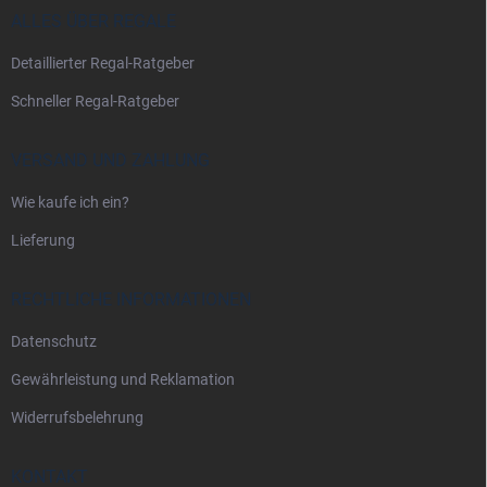
i
ALLES ÜBER REGALE
l
Detaillierter Regal-Ratgeber
e
Schneller Regal-Ratgeber
VERSAND UND ZAHLUNG
Wie kaufe ich ein?
Lieferung
RECHTLICHE INFORMATIONEN
Datenschutz
Gewährleistung und Reklamation
Widerrufsbelehrung
KONTAKT