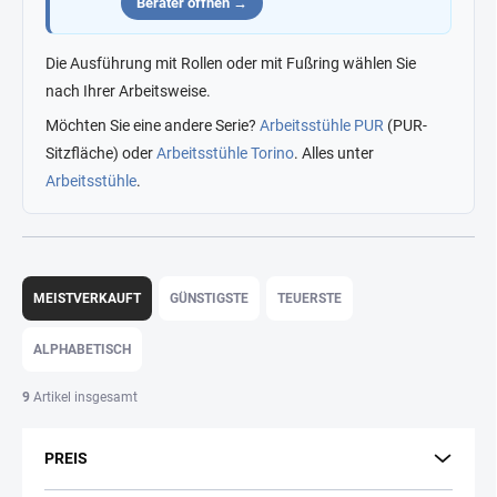
Berater öffnen →
Die Ausführung mit Rollen oder mit Fußring wählen Sie
nach Ihrer Arbeitsweise.
Möchten Sie eine andere Serie?
Arbeitsstühle PUR
(PUR-
Sitzfläche) oder
Arbeitsstühle Torino
. Alles unter
Arbeitsstühle
.
P
r
MEISTVERKAUFT
GÜNSTIGSTE
TEUERSTE
o
d
ALPHABETISCH
u
k
9
Artikel insgesamt
t
s
PREIS
o
r