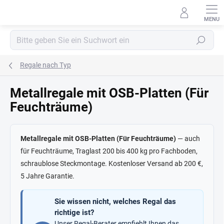
Zum
Inhalt
springen
Suchen
Regale nach Typ
Metallregale mit OSB-Platten (Für
Feuchträume)
Metallregale mit OSB-Platten (Für Feuchträume)
— auch
für Feuchträume, Traglast 200 bis 400 kg pro Fachboden,
schraublose Steckmontage. Kostenloser Versand ab 200 €,
5 Jahre Garantie.
Sie wissen nicht, welches Regal das
richtige ist?
Unser Regal-Berater empfiehlt Ihnen das