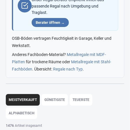
passende Regal nach Umgebung und
Traglast.
Berater öffnen →
OSB-Böden vertragen Feuchtigkeit in Garage, Keller und
Werkstatt.
Anderes Fachboden-Material?
Metallregale mit MDF-
Platten
für trockene Räume oder
Metallregale mit Stahl-
Fachböden
. Übersicht:
Regale nach Typ
.
P
r
MEISTVERKAUFT
GÜNSTIGSTE
TEUERSTE
o
d
ALPHABETISCH
u
k
1476
Artikel insgesamt