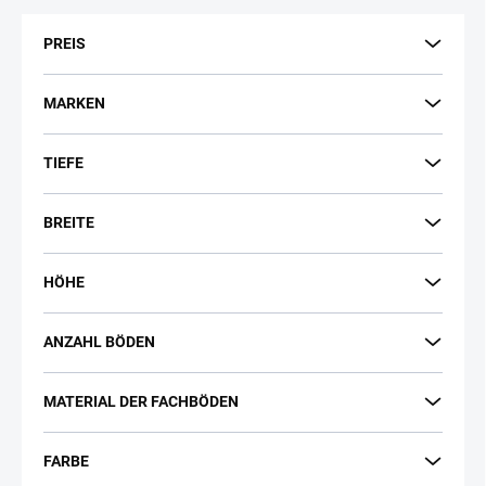
t
s
PREIS
o
r
t
MARKEN
i
e
TIEFE
r
u
n
BREITE
g
HÖHE
ANZAHL BÖDEN
MATERIAL DER FACHBÖDEN
FARBE