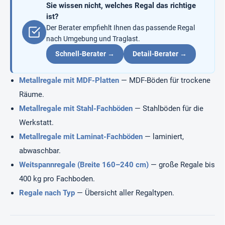
Sie wissen nicht, welches Regal das richtige
e
d
ist?
e
Der Berater empfiehlt Ihnen das passende Regal
r
nach Umgebung und Traglast.
L
Schnell-Berater →
i
Detail-Berater →
s
t
Metallregale mit MDF-Platten
— MDF-Böden für trockene
e
Räume.
Metallregale mit Stahl-Fachböden
— Stahlböden für die
Werkstatt.
Metallregale mit Laminat-Fachböden
— laminiert,
abwaschbar.
Weitspannregale (Breite 160–240 cm)
— große Regale bis
400 kg pro Fachboden.
Regale nach Typ
— Übersicht aller Regaltypen.