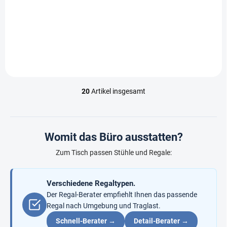
€139,10 ohne MwSt.
€139,10 ohne MwSt.
In den Warenkorb
In den Warenkorb
20
Artikel insgesamt
S
t
e
u
e
Womit das Büro ausstatten?
r
e
Zum Tisch passen Stühle und Regale:
l
e
m
Verschiedene Regaltypen.
e
Der Regal-Berater empfiehlt Ihnen das passende
n
Regal nach Umgebung und Traglast.
t
e
Schnell-Berater →
Detail-Berater →