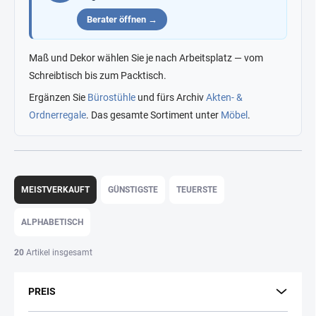
Berater öffnen →
Maß und Dekor wählen Sie je nach Arbeitsplatz — vom
Schreibtisch bis zum Packtisch.
Ergänzen Sie
Bürostühle
und fürs Archiv
Akten- &
Ordnerregale
. Das gesamte Sortiment unter
Möbel
.
P
r
MEISTVERKAUFT
GÜNSTIGSTE
TEUERSTE
o
d
ALPHABETISCH
u
k
20
Artikel insgesamt
t
s
PREIS
o
r