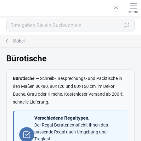
Zum
Inhalt
springen
Suchen
Möbel
Bürotische
Bürotische
— Schreib-, Besprechungs- und Packtische in
den Maßen 80×80, 80×120 und 80×160 cm, im Dekor
Buche, Grau oder Kirsche. Kostenloser Versand ab 200 €,
schnelle Lieferung.
Verschiedene Regaltypen.
Der Regal-Berater empfiehlt Ihnen das
passende Regal nach Umgebung und
Traglast.