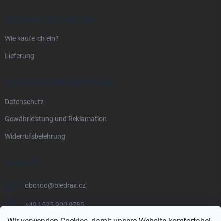
VERSAND UND ZAHLUNG
Wie kaufe ich ein?
Lieferung
RECHTLICHE INFORMATIONEN
Datenschutz
Gewährleistung und Reklamation
Widerrufsbelehrung
KONTAKT
obchod
@
biedrax.cz
+49 1525 900 9785
Wir verwenden Cookies, damit unsere Website komfortabel