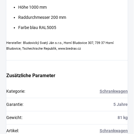
Höhe 1000 mm
Raddurchmesser 200 mm
Farbe blau RAL5005
Hersteller: Bludovický Svatý Ján s.r.o., Horní Bludovice 307, 739 37 Horní
Bludovice, Tschechische Republik, www.biedrax.cz
Zusätzliche Parameter
Kategorie
:
Schrankwagen
Garantie
:
5 Jahre
Gewicht
:
81 kg
Artikel
:
Schrankwagen