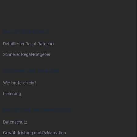
u
ß
z
e
i
ALLES ÜBER REGALE
l
Detaillierter Regal-Ratgeber
e
Schneller Regal-Ratgeber
VERSAND UND ZAHLUNG
Wie kaufe ich ein?
Lieferung
RECHTLICHE INFORMATIONEN
Datenschutz
Gewährleistung und Reklamation