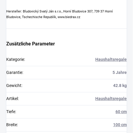
Hersteller: Bludovický Svatý Ján s.r.o., Horní Bludovice 307, 739 37 Horní
Bludovice, Tschechische Republik, www.biedrax.cz
Zusätzliche Parameter
Kategorie
:
Haushaltsregale
Garantie
:
5 Jahre
Gewicht
:
42.8 kg
Artikel
:
Haushaltsregale
Tiefe
:
60 cm
Breite
:
100 cm