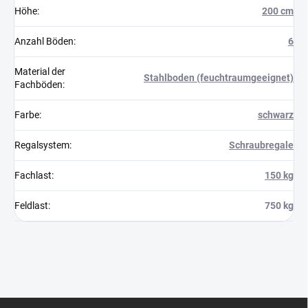
Höhe
:
200 cm
Anzahl Böden
:
6
Material der
Stahlboden (feuchtraumgeeignet)
Fachböden
:
Farbe
:
schwarz
Regalsystem
:
Schraubregale
Fachlast
:
150 kg
Feldlast
:
750 kg
F