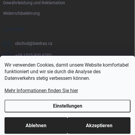
Gewährleistung und Reklamation
Widerrufsbelehrung
KONTAKT
obchod
@
biedrax.cz
+49 1525 900 9785
Wir verwenden Cookies, damit unsere Website komfortabel
funktioniert und wir sie durch die Analyse des
Datenverkehrs stetig verbessern können.
Mehr Informationen finden Sie hier
Einstellungen
Copyright 2026
Biedrax.cz
. Alle Rechte vorbehalten.
Ablehnen
Akzeptieren
Erstellt von Shoptet Premium