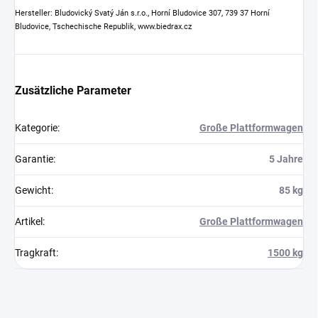
Hersteller: Bludovický Svatý Ján s.r.o., Horní Bludovice 307, 739 37 Horní
Bludovice, Tschechische Republik, www.biedrax.cz
Zusätzliche Parameter
Kategorie
:
Große Plattformwagen
Garantie
:
5 Jahre
Gewicht
:
85 kg
Artikel
:
Große Plattformwagen
Tragkraft
:
1500 kg