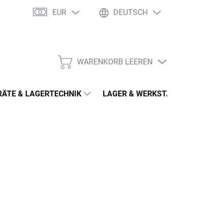
EUR
DEUTSCH
WARENKORB LEEREN
WARENKORB
ÄTE & LAGERTECHNIK
LAGER & WERKSTATT
MÖ