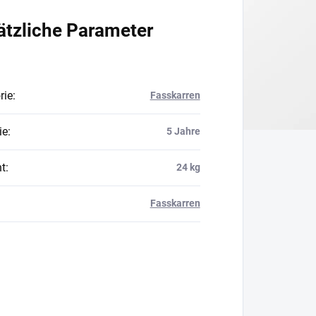
ätzliche Parameter
rie
:
Fasskarren
ie
:
5 Jahre
t
:
24 kg
Fasskarren