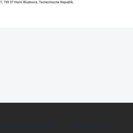
307, 739 37 Horní Bludovice, Tschechische Republik,
SAND UND ZAHLUNG
RECHTLICHE