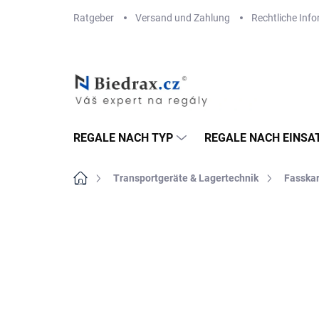
Zum
Ratgeber
Versand und Zahlung
Rechtliche Inf
Inhalt
springen
REGALE NACH TYP
REGALE NACH EINSA
Startseite
Transportgeräte & Lagertechnik
Fasska
MARKE:
BIEDRAX
VERSAND GRATIS