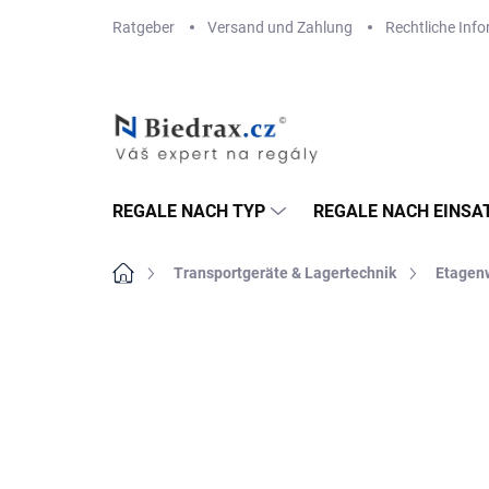
Zum
Ratgeber
Versand und Zahlung
Rechtliche Inf
Inhalt
springen
REGALE NACH TYP
REGALE NACH EINSA
Startseite
Transportgeräte & Lagertechnik
Etagen
MARKE:
BIEDRAX
VERSAND GRATIS