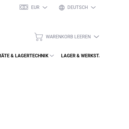
EUR
DEUTSCH
WARENKORB LEEREN
WARENKORB
ÄTE & LAGERTECHNIK
LAGER & WERKSTATT
MÖ