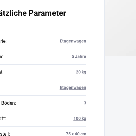
ätzliche Parameter
rie
:
Etagenwagen
ie
:
5 Jahre
t
:
20 kg
Etagenwagen
 Böden
:
3
aft
:
100 kg
stell
:
75 x 40 cm