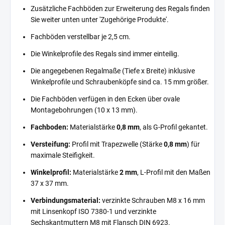
Zusätzliche Fachböden zur Erweiterung des Regals finden
Sie weiter unten unter 'Zugehörige Produkte'.
Fachböden verstellbar je 2,5 cm.
Die Winkelprofile des Regals sind immer einteilig.
Die angegebenen Regalmaße (Tiefe x Breite) inklusive
Winkelprofile und Schraubenköpfe sind ca. 15 mm größer.
Die Fachböden verfügen in den Ecken über ovale
Montagebohrungen (10 x 13 mm).
Fachboden:
Materialstärke
0,8 mm
, als G-Profil gekantet.
Versteifung:
Profil mit Trapezwelle (Stärke
0,8 mm
) für
maximale Steifigkeit.
Winkelprofil:
Materialstärke
2 mm
, L-Profil mit den Maßen
37 x 37 mm.
Verbindungsmaterial:
verzinkte Schrauben M8 x 16 mm
mit Linsenkopf ISO 7380-1 und verzinkte
Sechskantmuttern M8 mit Flansch DIN 6923.