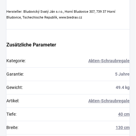
Hersteller: Bludovický Svatý Ján s.r.o., Horní Bludovice 307, 739 37 Horní
Bludovice, Tschechische Republik, www.biedrax.cz
Zusätzliche Parameter
Kategorie
:
Akten-Schraubregale
Garantie
:
5 Jahre
Gewicht
:
49.4 kg
Artikel
:
Akten-Schraubregale
Tiefe
:
40 cm
Breite
:
130 cm