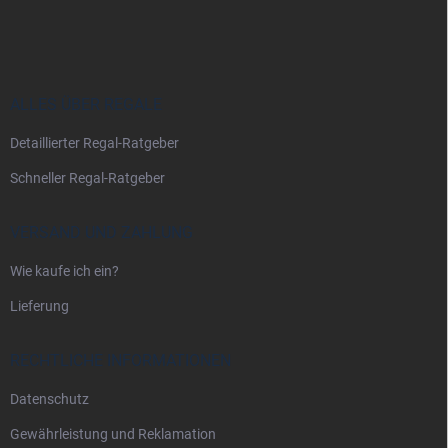
u
ß
z
e
i
ALLES ÜBER REGALE
l
Detaillierter Regal-Ratgeber
e
Schneller Regal-Ratgeber
VERSAND UND ZAHLUNG
Wie kaufe ich ein?
Lieferung
RECHTLICHE INFORMATIONEN
Datenschutz
Gewährleistung und Reklamation