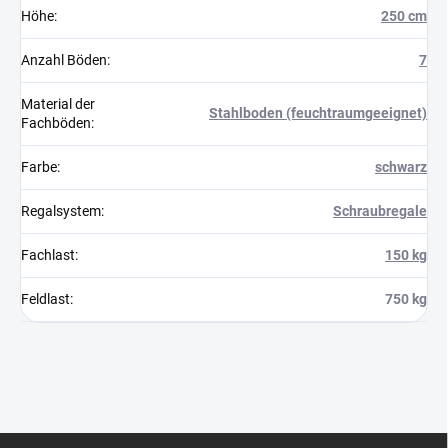
Höhe
:
250 cm
Anzahl Böden
:
7
Material der
Stahlboden (feuchtraumgeeignet)
Fachböden
:
Farbe
:
schwarz
Regalsystem
:
Schraubregale
Fachlast
:
150 kg
Feldlast
:
750 kg
F