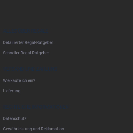
u
ß
z
e
i
ALLES ÜBER REGALE
l
Detaillierter Regal-Ratgeber
e
Schneller Regal-Ratgeber
VERSAND UND ZAHLUNG
Wie kaufe ich ein?
Lieferung
RECHTLICHE INFORMATIONEN
Datenschutz
Gewährleistung und Reklamation