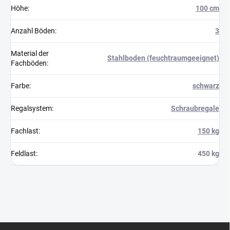
Höhe
:
100 cm
Anzahl Böden
:
3
Material der
Stahlboden (feuchtraumgeeignet)
Fachböden
:
Farbe
:
schwarz
Regalsystem
:
Schraubregale
Fachlast
:
150 kg
Feldlast
:
450 kg
F