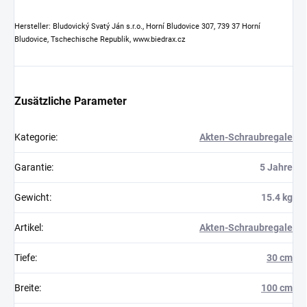
Hersteller: Bludovický Svatý Ján s.r.o., Horní Bludovice 307, 739 37 Horní
Bludovice, Tschechische Republik, www.biedrax.cz
Zusätzliche Parameter
Kategorie
:
Akten-Schraubregale
Garantie
:
5 Jahre
Gewicht
:
15.4 kg
Artikel
:
Akten-Schraubregale
Tiefe
:
30 cm
Breite
:
100 cm