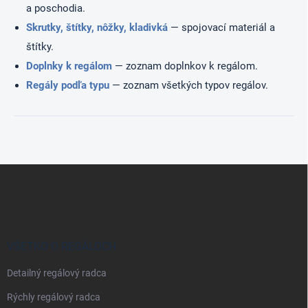
a poschodia.
Skrutky, štítky, nôžky, kladivká
— spojovací materiál a
štítky.
Doplnky k regálom
— zoznam doplnkov k regálom.
Regály podľa typu
— zoznam všetkých typov regálov.
Z
á
p
ä
t
i
VŠETKO O REGÁLOCH
e
Detailný regálový radca
Rýchly regálový radca