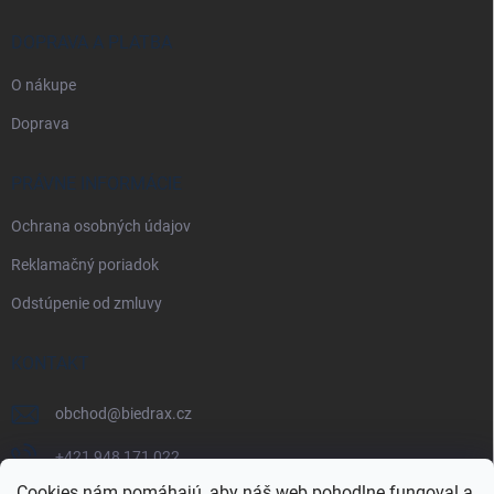
DOPRAVA A PLATBA
O nákupe
Doprava
PRÁVNE INFORMÁCIE
Ochrana osobných údajov
Reklamačný poriadok
Odstúpenie od zmluvy
KONTAKT
obchod
@
biedrax.cz
+421 948 171 022
Cookies nám pomáhajú, aby náš web pohodlne fungoval a