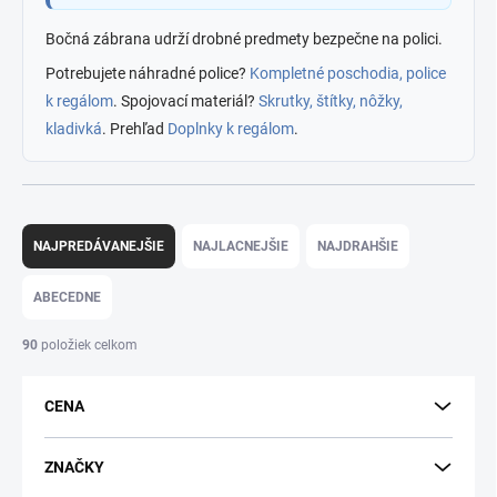
Bočná zábrana udrží drobné predmety bezpečne na polici.
Potrebujete náhradné police?
Kompletné poschodia, police
k regálom
. Spojovací materiál?
Skrutky, štítky, nôžky,
kladivká
. Prehľad
Doplnky k regálom
.
R
a
NAJPREDÁVANEJŠIE
NAJLACNEJŠIE
NAJDRAHŠIE
d
e
ABECEDNE
n
i
90
položiek celkom
e
p
CENA
r
o
d
ZNAČKY
u