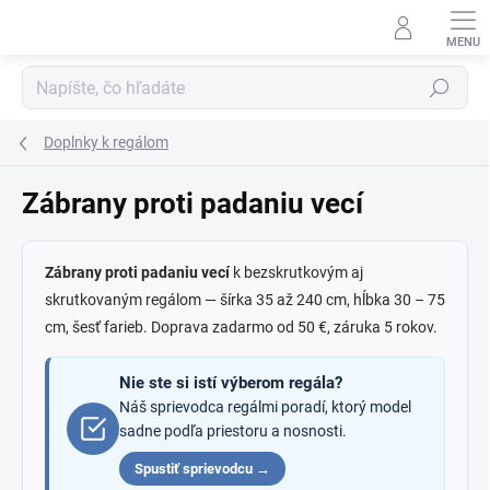
Prejsť
na
obsah
Hľadať
Doplnky k regálom
Zábrany proti padaniu vecí
Zábrany proti padaniu vecí
k bezskrutkovým aj
skrutkovaným regálom — šírka 35 až 240 cm, hĺbka 30 – 75
cm, šesť farieb. Doprava zadarmo od 50 €, záruka 5 rokov.
Nie ste si istí výberom regála?
Náš sprievodca regálmi poradí, ktorý model
sadne podľa priestoru a nosnosti.
Spustiť sprievodcu →