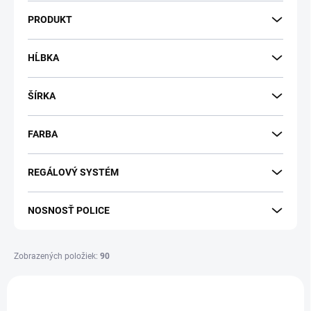
k
PRODUKT
t
o
v
HĹBKA
ŠÍRKA
FARBA
REGÁLOVÝ SYSTÉM
NOSNOSŤ POLICE
Zobrazených položiek:
90
V
ý