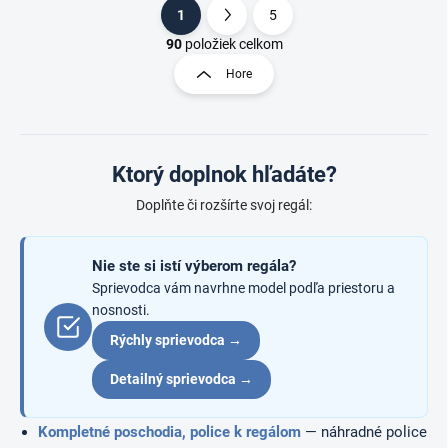
1
5
O
S
v
t
90
položiek celkom
l
r
Hore
á
á
d
n
a
k
c
o
i
Ktorý doplnok hľadáte?
e
v
p
a
Doplňte či rozšírte svoj regál:
r
n
v
i
k
e
Nie ste si istí výberom regála?
y
v
Sprievodca vám navrhne model podľa priestoru a
ý
nosnosti.
p
Rýchly sprievodca →
i
s
Detailný sprievodca →
u
Kompletné poschodia, police k regálom
— náhradné police