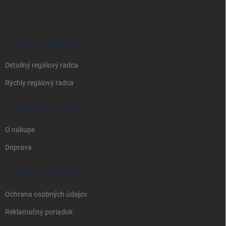
á
p
ä
t
i
VŠETKO O REGÁLOCH
e
Detailný regálový radca
Rýchly regálový radca
DOPRAVA A PLATBA
O nákupe
Doprava
PRÁVNE INFORMÁCIE
Ochrana osobných údajov
Reklamačný poriadok