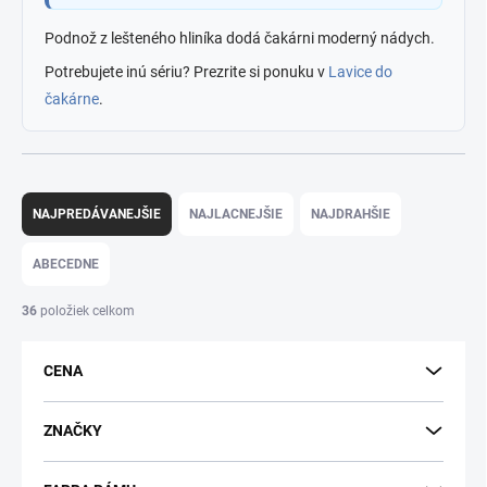
Podnož z lešteného hliníka dodá čakárni moderný nádych.
Potrebujete inú sériu? Prezrite si ponuku v
Lavice do
čakárne
.
R
a
NAJPREDÁVANEJŠIE
NAJLACNEJŠIE
NAJDRAHŠIE
d
e
ABECEDNE
n
i
36
položiek celkom
e
p
CENA
r
o
d
ZNAČKY
u
k