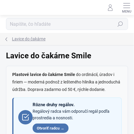
Prejsť
na
obsah
Hľadať
Lavice do čakárne
Lavice do čakárne Smile
Plastové lavice do čakárne Smile
do ordinácií, úradov i
firiem — moderná podnož z lešteného hliníka a jednoduchá
údržba. Doprava zadarmo od 50 €, rýchle dodanie.
Rôzne druhy regálov.
Regálový radca vám odporučí regál podľa
prostredia a nosnosti.
Otvoriť radcu →