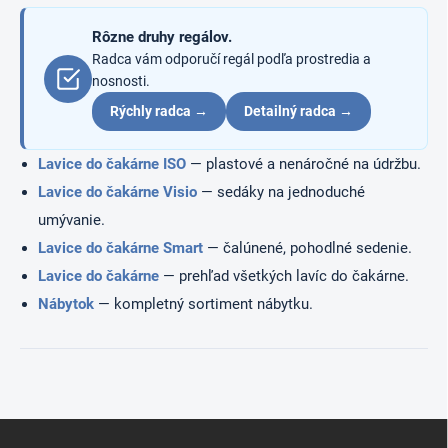
v
i
k
e
Rôzne druhy regálov.
y
v
Radca vám odporučí regál podľa prostredia a
ý
nosnosti.
p
Rýchly radca →
Detailný radca →
i
s
u
Lavice do čakárne ISO
— plastové a nenáročné na údržbu.
Lavice do čakárne Visio
— sedáky na jednoduché
umývanie.
Lavice do čakárne Smart
— čalúnené, pohodlné sedenie.
Lavice do čakárne
— prehľad všetkých lavíc do čakárne.
Nábytok
— kompletný sortiment nábytku.
Z