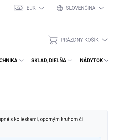
EUR
SLOVENČINA
PRÁZDNY KOŠÍK
NÁKUPNÝ
KOŠÍK
CHNIKA
SKLAD, DIELŇA
NÁBYTOK
DOM A Z
upné s kolieskami, oporným kruhom či