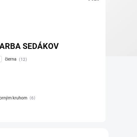
FARBA SEDÁKOV
čierna
12
porným kruhom
6