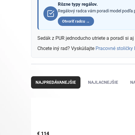
Rôzne typy regálov.
Regálový radca vám poradí model podľa pr
Otvoriť radcu →
Sedák z PUR jednoducho utriete a poradí si aj
Chcete iný rad? Vyskúšajte
Pracovné stoličky
R
a
NAJPREDÁVANEJŠIE
NAJLACNEJŠIE
N
d
e
n
i
e
p
r
o
€
114