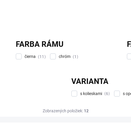
FARBA RÁMU
čierna
chróm
11
1
VARIANTA
s kolieskami
s o
6
Zobrazených položiek:
12