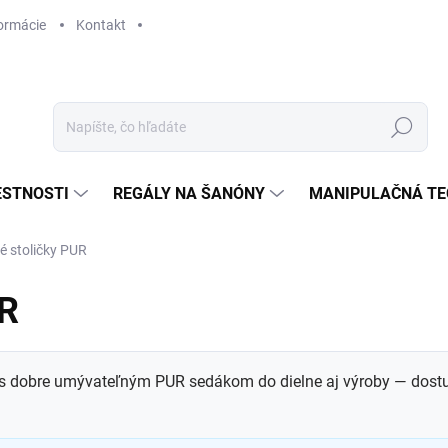
ormácie
Kontakt
Hľadať
ESTNOSTI
REGÁLY NA ŠANÓNY
MANIPULAČNÁ TE
é stoličky PUR
UR
y s dobre umývateľným PUR sedákom do dielne aj výroby — dost