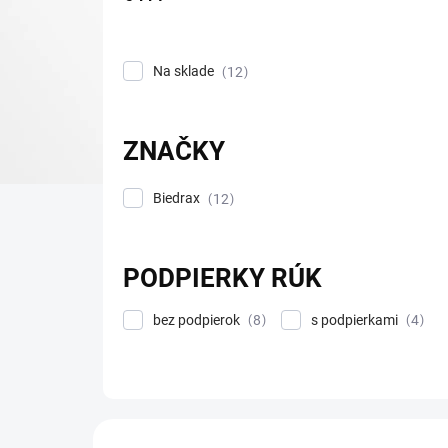
d
u
k
Na sklade
12
t
o
v
ZNAČKY
Biedrax
12
PODPIERKY RÚK
bez podpierok
s podpierkami
8
4
V