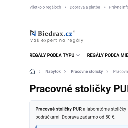
Prejsť
Všetko o regáloch
Doprava a platba
Právne inf
na
obsah
REGÁLY PODĽA TYPU
REGÁLY PODĽA MI
Domov
Nábytok
Pracovné stoličky
Pracovn
Pracovné stoličky P
Pracovné stoličky PUR
a laboratórne stoličk
podrúčkami. Doprava zadarmo od 50 €.