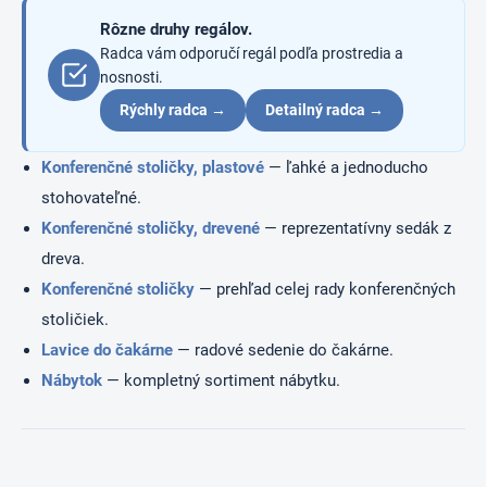
e
p
Rôzne druhy regálov.
r
Radca vám odporučí regál podľa prostredia a
v
nosnosti.
k
y
Rýchly radca →
Detailný radca →
v
ý
Konferenčné stoličky, plastové
— ľahké a jednoducho
p
i
stohovateľné.
s
Konferenčné stoličky, drevené
— reprezentatívny sedák z
u
dreva.
Konferenčné stoličky
— prehľad celej rady konferenčných
stoličiek.
Lavice do čakárne
— radové sedenie do čakárne.
Nábytok
— kompletný sortiment nábytku.