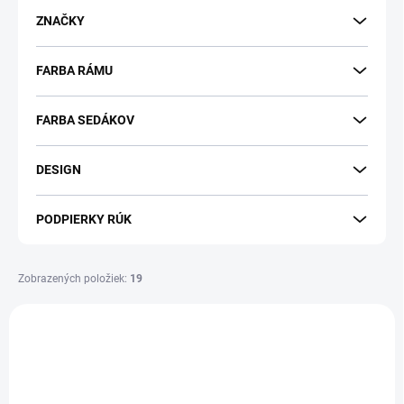
d
ZNAČKY
u
k
FARBA RÁMU
t
o
v
FARBA SEDÁKOV
DESIGN
PODPIERKY RÚK
Zobrazených položiek:
19
V
ý
DOPRAVA ZADARMO
DOPRAVA ZADARMO
p
i
s