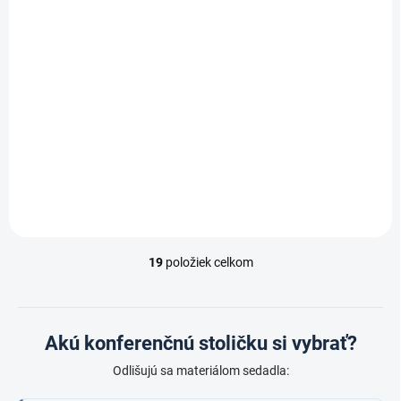
SKLADOM
Konferenčná
čalúnená stolička,
modrá Biedrax
Z9106m
€91,40
/ ks
€75,50 bez DPH
Do košíka
19
položiek celkom
O
v
l
á
d
Akú konferenčnú stoličku si vybrať?
a
c
Odlišujú sa materiálom sedadla:
i