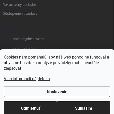
Reklamačný poriadok
Odstúpenie od zmluvy
KONTAKT
obchod
@
biedrax.cz
+421 948 171 022
Cookies nám pomáhajú, aby náš web pohodlne fungoval a
aby sme ho vďaka analýze prevádzky mohli neustále
zlepšovať.
Viac informácií nájdete tu
Nastavenie
Copyright 2026
Biedrax.cz
. Všetky práva vyhradené.
Odmietnuť
Súhlasím