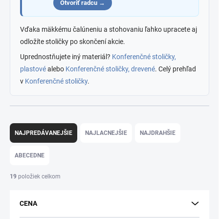
Otvoriť radcu →
Vďaka mäkkému čalúneniu a stohovaniu ľahko upracete aj
odložíte stoličky po skončení akcie.
Uprednostňujete iný materiál?
Konferenčné stoličky,
plastové
alebo
Konferenčné stoličky, drevené
. Celý prehľad
v
Konferenčné stoličky
.
R
a
NAJPREDÁVANEJŠIE
NAJLACNEJŠIE
NAJDRAHŠIE
d
e
ABECEDNE
n
i
19
položiek celkom
e
p
CENA
r
o