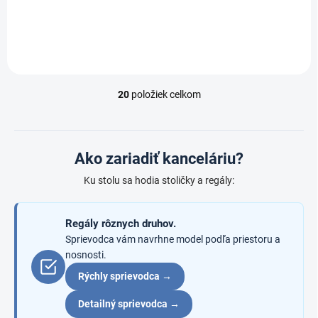
Do košíka
Do košíka
20
položiek celkom
O
v
l
á
d
Ako zariadiť kanceláriu?
a
c
Ku stolu sa hodia stoličky a regály:
i
e
p
Regály rôznych druhov.
r
Sprievodca vám navrhne model podľa priestoru a
v
nosnosti.
k
y
Rýchly sprievodca →
v
ý
Detailný sprievodca →
p