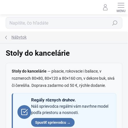
Prejsť
na
obsah
Hľadať
Nábytok
Stoly do kancelárie
Stoly do kancelárie
— písacie, rokovacie i baliace, v
rozmeroch 80×80, 80×120 a 80×160 cm, v dekore buk, sivá
či čerešňa. Doprava zadarmo od 50 €, rýchle dodanie.
Regály rôznych druhov.
Náš sprievodca regálmi vám navrhne model
podľa priestoru a nosnosti.
Spustiť sprievodcu →