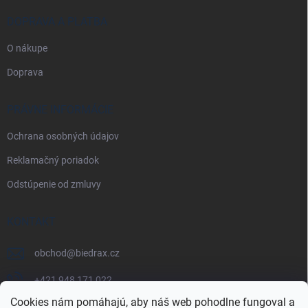
DOPRAVA A PLATBA
O nákupe
Doprava
PRÁVNE INFORMÁCIE
Ochrana osobných údajov
Reklamačný poriadok
Odstúpenie od zmluvy
KONTAKT
obchod
@
biedrax.cz
+421 948 171 022
Cookies nám pomáhajú, aby náš web pohodlne fungoval a