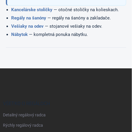
i
Kancelárske stoličky
— otočné stoličky na kolieskach.
s
u
Regály na šanóny
— regály na šanóny a zakladače.
Vešiaky na odev
— stojanové vešiaky na odev.
Nábytok
— kompletná ponuka nábytku.
Z
á
p
ä
t
i
VŠETKO O REGÁLOCH
e
Detailný regálový radca
Rýchly regálový radca