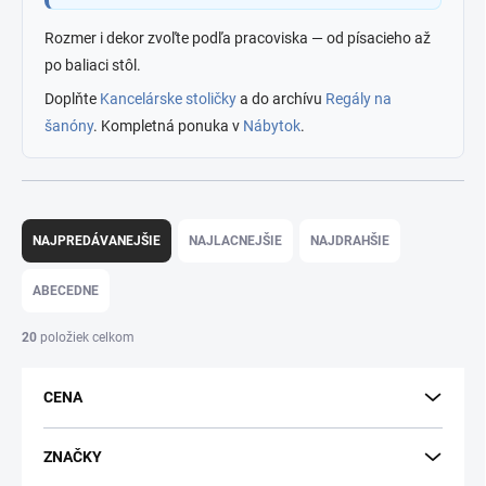
Rozmer i dekor zvoľte podľa pracoviska — od písacieho až
po baliaci stôl.
Doplňte
Kancelárske stoličky
a do archívu
Regály na
šanóny
. Kompletná ponuka v
Nábytok
.
R
a
NAJPREDÁVANEJŠIE
NAJLACNEJŠIE
NAJDRAHŠIE
d
e
ABECEDNE
n
i
20
položiek celkom
e
p
CENA
r
o
d
ZNAČKY
u