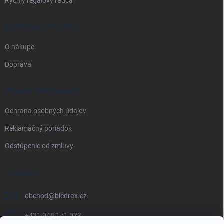
Rýchly regálový radca
DOPRAVA A PLATBA
O nákupe
Doprava
PRÁVNE INFORMÁCIE
Ochrana osobných údajov
Reklamačný poriadok
Odstúpenie od zmluvy
KONTAKT
obchod
@
biedrax.cz
+421 948 171 022