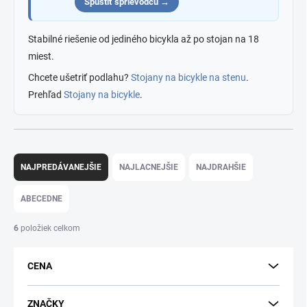
Spustiť sprievodcu →
Stabilné riešenie od jediného bicykla až po stojan na 18
miest.
Chcete ušetriť podlahu?
Stojany na bicykle na stenu
.
Prehľad
Stojany na bicykle
.
R
a
NAJPREDÁVANEJŠIE
NAJLACNEJŠIE
NAJDRAHŠIE
d
e
ABECEDNE
n
i
6
položiek celkom
e
p
CENA
r
o
d
ZNAČKY