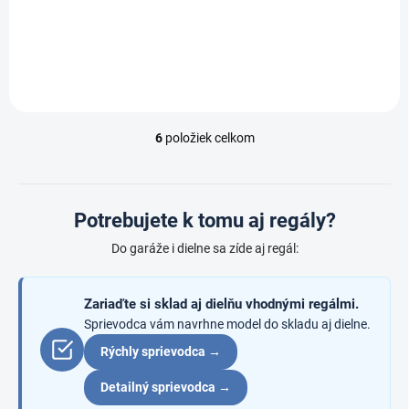
Do košíka
Do košíka
6
položiek celkom
O
v
l
á
d
Potrebujete k tomu aj regály?
a
c
Do garáže i dielne sa zíde aj regál:
i
e
p
Zariaďte si sklad aj dielňu vhodnými regálmi.
r
Sprievodca vám navrhne model do skladu aj dielne.
v
Rýchly sprievodca →
k
y
v
Detailný sprievodca →
ý