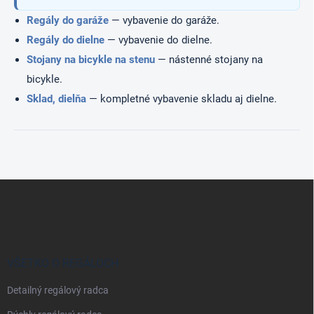
p
Regály do garáže
— vybavenie do garáže.
i
s
Regály do dielne
— vybavenie do dielne.
u
Stojany na bicykle na stenu
— nástenné stojany na
bicykle.
Sklad, dielňa
— kompletné vybavenie skladu aj dielne.
Z
á
p
ä
t
i
VŠETKO O REGÁLOCH
e
Detailný regálový radca