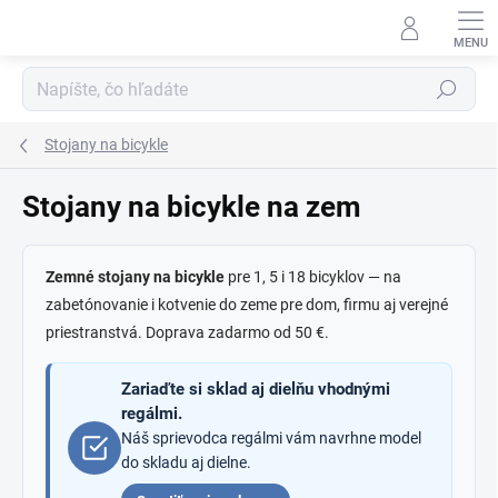
Prejsť
na
obsah
Hľadať
Stojany na bicykle
Stojany na bicykle na zem
Zemné stojany na bicykle
pre 1, 5 i 18 bicyklov — na
zabetónovanie i kotvenie do zeme pre dom, firmu aj verejné
priestranstvá. Doprava zadarmo od 50 €.
Zariaďte si sklad aj dielňu vhodnými
regálmi.
Náš sprievodca regálmi vám navrhne model
do skladu aj dielne.