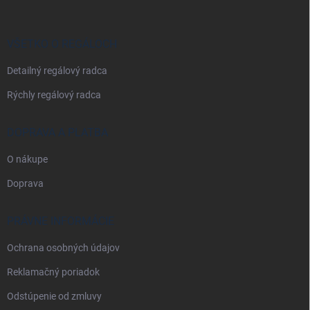
ä
t
i
VŠETKO O REGÁLOCH
e
Detailný regálový radca
Rýchly regálový radca
DOPRAVA A PLATBA
O nákupe
Doprava
PRÁVNE INFORMÁCIE
Ochrana osobných údajov
Reklamačný poriadok
Odstúpenie od zmluvy