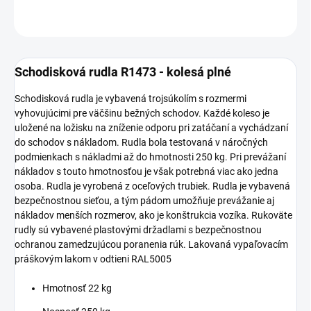
OPÝTAŤ SA
Schodisková rudla R1473 - kolesá plné
Schodisková rudla je vybavená trojsúkolím s rozmermi
vyhovujúcimi pre väčšinu bežných schodov. Každé koleso je
uložené na ložisku na zníženie odporu pri zatáčaní a vychádzaní
do schodov s nákladom. Rudla bola testovaná v náročných
podmienkach s nákladmi až do hmotnosti 250 kg. Pri prevážaní
nákladov s touto hmotnosťou je však potrebná viac ako jedna
osoba. Rudla je vyrobená z oceľových trubiek. Rudla je vybavená
bezpečnostnou sieťou, a tým pádom umožňuje prevážanie aj
nákladov menších rozmerov, ako je konštrukcia vozíka. Rukoväte
rudly sú vybavené plastovými držadlami s bezpečnostnou
ochranou zamedzujúcou poranenia rúk. Lakovaná vypaľovacím
práškovým lakom v odtieni RAL5005
Hmotnosť 22 kg