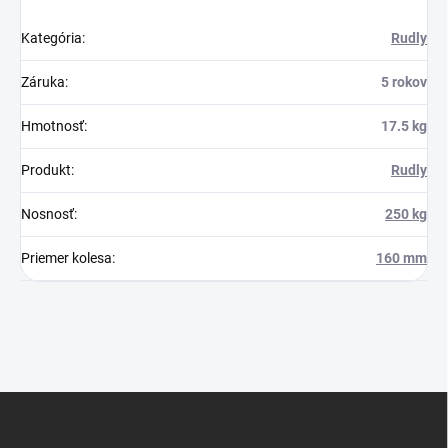
Kategória
:
Rudly
Záruka
:
5 rokov
Hmotnosť
:
17.5 kg
Produkt
:
Rudly
Nosnosť
:
250 kg
Priemer kolesa
:
160 mm
Z
á
p